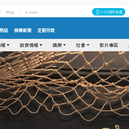
Blog
e-zone
U GO搵好去處
熱話
娛樂新聞
定期存款
情報
飲食情報
娛樂
社會
影片專區