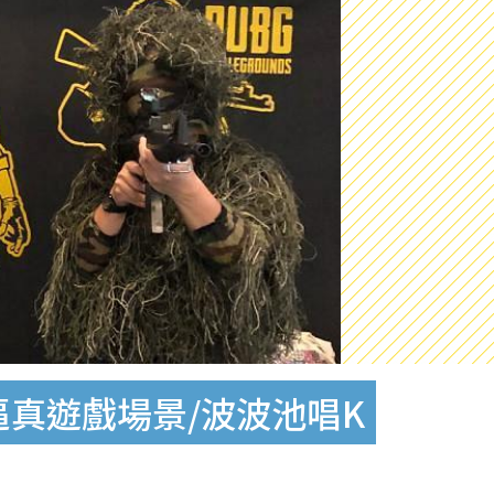
！逼真遊戲場景/波波池唱K