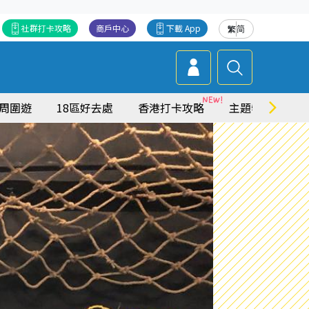
社群打卡攻略
商戶中心
下載 App
繁
简
周圍遊
18區好去處
香港打卡攻略
主題特集