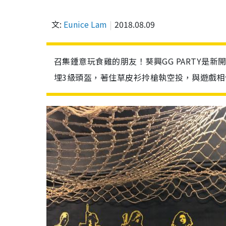
文:
Eunice Lam
2018.08.09
召集鍾意玩食雞的朋友！葵興GG PARTY是新開
埋3級頭盔，著住草皮衫拎槍執空投，與遊戲