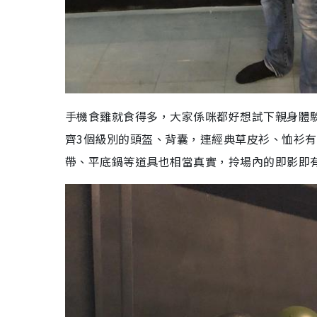
手機食雞就食得多，大家係咪都好想試下親身體
齊3個級別的頭盔、背囊，連經典草皮衫、恤衫有
帶、平底鍋等道具也相當真實，拎場內的即影即