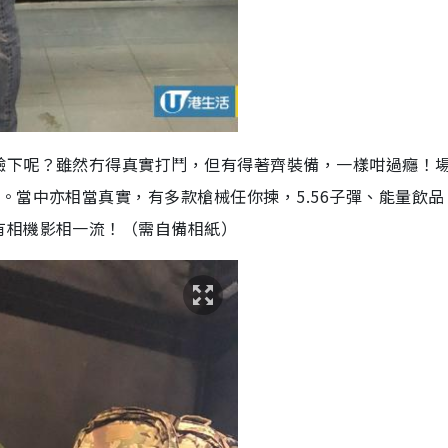
驗下呢？雖然冇得真實打鬥，但有得著齊裝備，一樣咁過癮！
。當中亦相當真實，有多款槍械任你揀，5.56子彈、能量飲品
有相機影相一流！（需自備相紙）