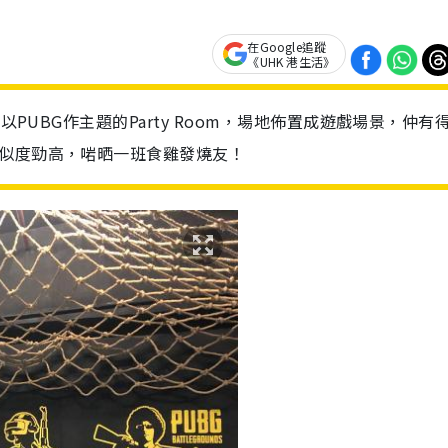
在Google追蹤
《UHK 港生活》
以PUBG作主題的Party Room，場地佈置成遊戲場景，仲有
相似度勁高，啱晒一班食雞發燒友！