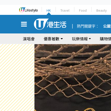
HK
Travel
Food
Beauty
熱門關鍵字：
公屋
演唱會
優惠著數
玩樂情報
購物