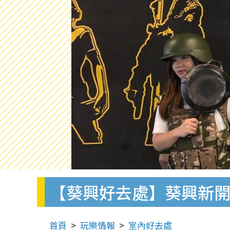
【葵興好去處】葵興新開食雞
首頁
玩樂情報
室內好去處