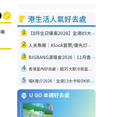
港生活人氣好去處
1
得戴
【8月生日優惠2026】全港85大食買玩著數攻略 自助餐/火鍋放題同行免費＋誠品/DONKI送現金券
2
人夫集團｜Klook套票/優先訂票/公開發售搶飛攻略！附票價.購票連結.場地座位表
3
BIGBANG演唱會2026｜11月香港啟德開3場！實名制VIP申請、優先購票攻略
4
香港室內好去處｜逾35大歎冷氣室內好去處推介 室內活動免費避雨無懼落雨
5
唱K推介2026︱全港13大卡啦OK好去處！最平$36起 日文K都有！(附地址+收費詳情)
U GO 本週好去處