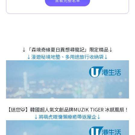
↓「森境奇緣夏日異想尋龍記」限定精品↓
↓漫遊秘境地墊、多用途旅行收納袋↓
【送您🐯】韓國超人氣文創品牌MUZIK TIGER 冰感風扇！
↓將萌虎嘅慵懶療癒帶返屋企↓