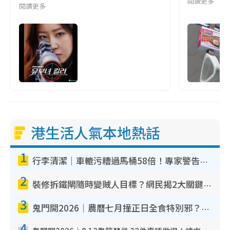
閱讀更多
閱讀更多
港生活人氣本地熱話
1
行李清潔｜車轆污糟過馬桶58倍！專家警告忌用酒精抹 教1招免污手除菌
2
裝修拆鐵閘隨時變賊人目標？網民揭2大關鍵用途：裝新式等於白裝？附新舊鐵閘分別
3
鬼門開2026｜農曆七月撞正日全食特別邪？專家警告切忌做一事！揭4大禁忌+2招保平安
4