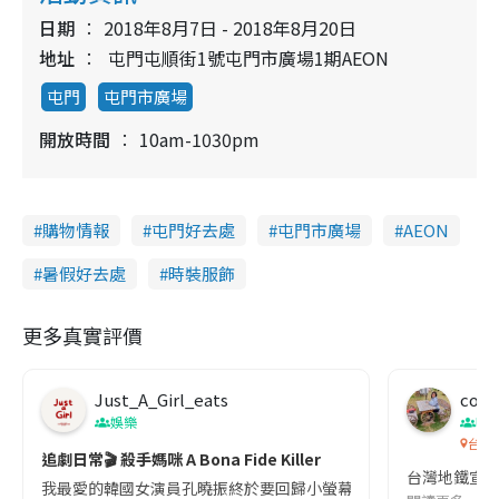
日期
2018年8月7日 - 2018年8月20日
地址
屯門屯順街1號屯門市廣場1期AEON
屯門
屯門市廣場
開放時間
10am-1030pm
購物情報
屯門好去處
屯門市廣場
AEON
暑假好去處
時裝服飾
更多真實評價
Just_A_Girl_eats
co c
娛樂
吹
台灣
追劇日常🎬 殺手媽咪 A Bona Fide Killer
台灣地鐵宣
我最愛的韓國女演員孔曉振終於要回歸小螢幕啦!這次的劇本改編自同名