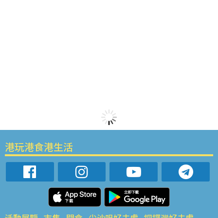
港玩港食港生活
活動展覽
市集
開倉
尖沙咀好去處
銅鑼灣好去處