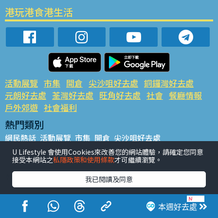
港玩港食港生活
活動展覽
市集
開倉
尖沙咀好去處
銅鑼灣好去處
元朗好去處
荃灣好去處
旺角好去處
社會
餐廳情報
戶外郊遊
社會福利
熱門類別
網民熱話
活動展覽
市集
開倉
尖沙咀好去處
銅鑼灣好去處
元朗好去處
荃灣好去處
旺角好去處
社會
U Lifestyle 會使用Cookies來改善您的網站體驗，請確定您同意
接受本網站之
私隱政策和使用條款
才可繼續瀏覽。
餐廳情報
戶外郊遊
熱門標籤
我已閱讀及同意
#UGO搵好去處
#人氣活動推介
#美食社群熱話
#親子玩樂好去處
#ULifestyle應用程式
#限時搶
本週好去處
#UJetso禮物放送
#ULifestyle商戶中心
#著數
#網絡熱話