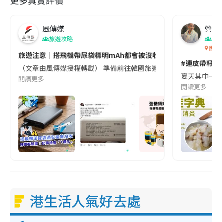
更多真實評價
風傳媒
營養教
旅遊攻略
生
香港
旅遊注意｜搭飛機帶尿袋標明mAh都會被沒收😱出發前切記檢查「1
#連皮帶籽都
（文章由風傳媒授權轉載） 準備前往韓國旅遊的民眾，近期要特別留
夏天其中一種時
閱讀更多
閱讀更多
港生活人氣好去處