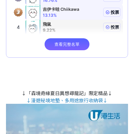
↓「森境奇緣夏日異想尋龍記」限定精品↓
↓漫遊秘境地墊、多用途旅行收納袋↓