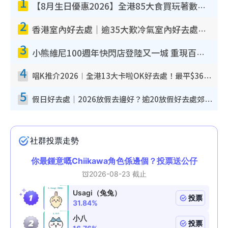
1
【8月生日優惠2026】全港85大食買玩著數攻略 自助餐/火鍋放題同行免費＋誠品/DONKI送現金券
2
香港室內好去處｜逾35大歎冷氣室內好去處推介 室內活動免費避雨無懼落雨
3
小熊維尼100週年快閃店登陸又一城 重現百畝森林經典場景／獨家限定盲盒登場／專屬DIY香水
4
唱K推介2026︱全港13大卡啦OK好去處！最平$36起 日文K都有！(附地址+收費詳情)
5
假日好去處｜2026放假去邊好？逾20放假好去處郊外/秘景 休閒半日或一日遊