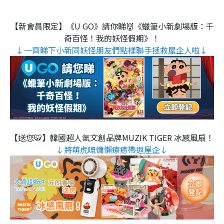
【新會員限定】《U GO》請你睇👹《蠟筆小新劇場版：千
奇百怪！我的妖怪假期》！
↓一齊睇下小新同妖怪朋友們點樣聯手拯救屋企人啦↓
【送您🐯】韓國超人氣文創品牌MUZIK TIGER 冰感風扇！
↓將萌虎嘅慵懶療癒帶返屋企↓