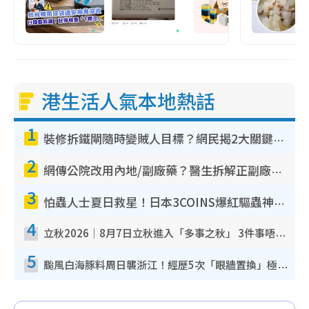
港生活人氣本地熱話
1
裝修拆鐵閘隨時變賊人目標？網民揭2大關鍵用途：裝新式等於白裝？附新舊鐵閘分別
2
網傳公院改用內地/副廠藥？醫生拆解正副廠分別 揭4類人換藥隨時出事
3
怕蟲人士夏日救星！日本3COINS爆紅驅蟲神器$45起 1招「全程免觸碰」輕鬆搞定小強
4
立秋2026｜8月7日立秋進入「多事之秋」 3件事唔做得！專家教6招開運 清枱頭／銀包納氣接好運
5
颱風白海豚料周日襲浙江！經歷5次「眼牆置換」極罕見 成登陸內地最長途颱風