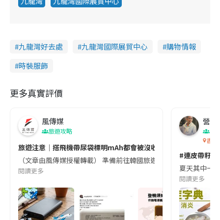
九龍灣
九龍灣國際展貿中心
九龍灣好去處
九龍灣國際展貿中心
購物情報
時裝服飾
更多真實評價
風傳媒
營養教
旅遊攻略
生
香港
旅遊注意｜搭飛機帶尿袋標明mAh都會被沒收😱出發前切記檢查「1
#連皮帶籽都
（文章由風傳媒授權轉載） 準備前往韓國旅遊的民眾，近期要特別留
夏天其中一種時
閱讀更多
閱讀更多