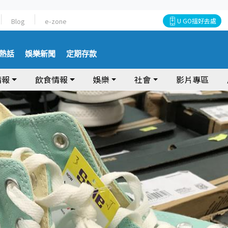
Blog
e-zone
U GO搵好去處
熱話
娛樂新聞
定期存款
情報
飲食情報
娛樂
社會
影片專區