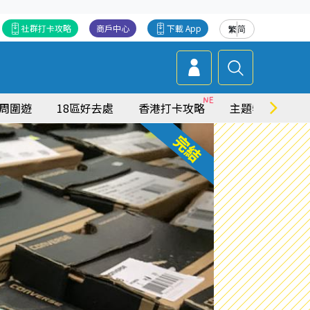
社群打卡攻略
商戶中心
下載 App
繁
简
周圍遊
18區好去處
香港打卡攻略
主題特集