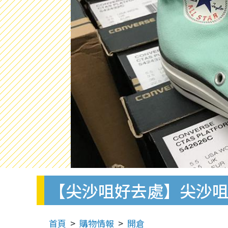
【尖沙咀好去處】尖沙咀波鞋開
首頁
購物情報
開倉