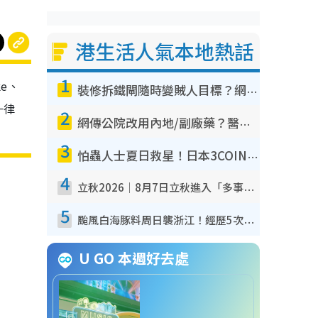
港生活人氣本地熱話
1
e、
裝修拆鐵閘隨時變賊人目標？網民揭2大關鍵用途：裝新式等於白裝？附新舊鐵閘分別
一律
2
網傳公院改用內地/副廠藥？醫生拆解正副廠分別 揭4類人換藥隨時出事
3
怕蟲人士夏日救星！日本3COINS爆紅驅蟲神器$45起 1招「全程免觸碰」輕鬆搞定小強
4
立秋2026｜8月7日立秋進入「多事之秋」 3件事唔做得！專家教6招開運 清枱頭／銀包納氣接好運
5
颱風白海豚料周日襲浙江！經歷5次「眼牆置換」極罕見 成登陸內地最長途颱風
U GO 本週好去處