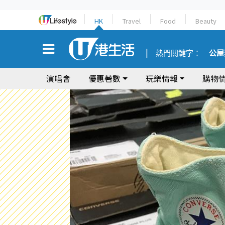
HK
Travel
Food
Beauty
熱門關鍵字：
公屋
演唱會
優惠著數
玩樂情報
購物