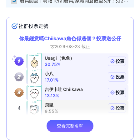
廚具開倉｜特福Tefal廚具/家電開倉低至3折！$220起買平底鍋/炒鑊/湯煲！電飯煲/吸塵機/燙斗$418起