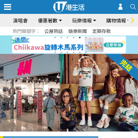
演唱會
優惠著數
玩樂情報
購物情報
熱門關鍵字：
公屋熱話
娛樂新聞
定期存款