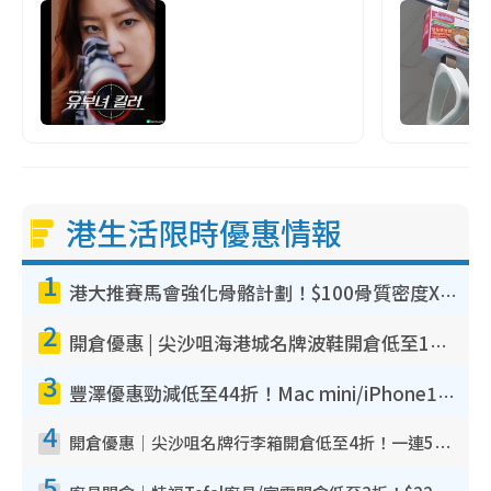
港生活限時優惠情報
1
港大推賽馬會強化骨骼計劃！$100骨質密度X光檢查 完成免費運動訓練送超市禮券！附參加資格
2
開倉優惠 | 尖沙咀海港城名牌波鞋開倉低至1折！On鞋$899起／Joy&Peace鞋履$98起
3
豐澤優惠勁減低至44折！Mac mini/iPhone17Pro大減價！廚房家電$220起
4
開倉優惠｜尖沙咀名牌行李箱開倉低至4折！一連5日 American Tourister/ace./Hallmark $200起！
5