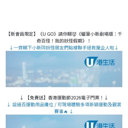
【新會員限定】《U GO》請你睇👹《蠟筆小新劇場版：千
奇百怪！我的妖怪假期》！
↓一齊睇下小新同妖怪朋友們點樣聯手拯救屋企人啦↓
↓ 【免費送】香港運動節2026電子門票！↓
↓ 設過百運動用品攤位 / 可現場體驗多項新穎運動及觀賞
賽事🔥 ↓