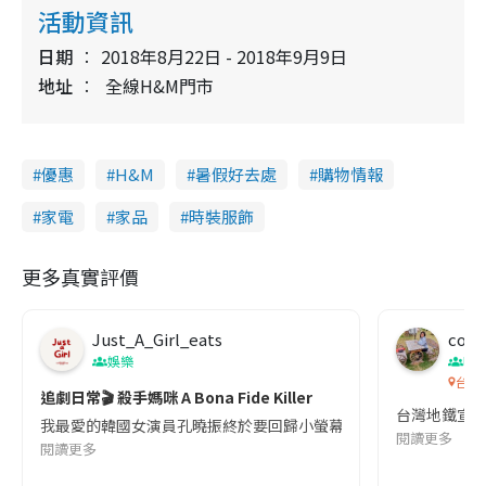
活動資訊
日期
2018年8月22日 - 2018年9月9日
地址
全線H&M門市
優惠
H&M
暑假好去處
購物情報
家電
家品
時裝服飾
更多真實評價
Just_A_Girl_eats
co c
娛樂
吹
台灣
追劇日常🎬 殺手媽咪 A Bona Fide Killer
台灣地鐵宣
我最愛的韓國女演員孔曉振終於要回歸小螢幕啦!這次的劇本改編自同名
閱讀更多
閱讀更多