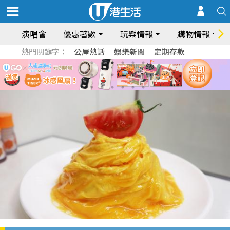
演唱會
優惠著數
玩樂情報
購物情報
熱門關鍵字：
公屋熱話
娛樂新聞
定期存款