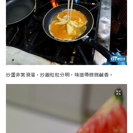
炒蛋非常滑溜，炒飯粒粒分明，味道帶微微鹹香。