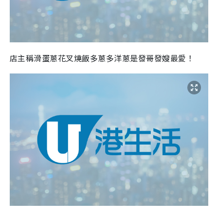
店主稱滑蛋蔥花叉燒飯多蔥多洋蔥是發哥發嫂最愛！