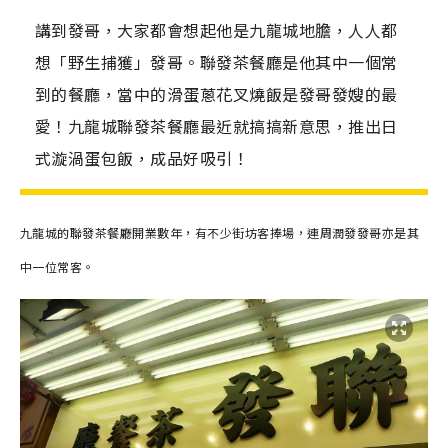
講到發哥，大家都會想起他是九龍城地膽，人人都
想「野生捕獲」發哥。聯發茶餐廳是他其中一個常
到的餐廳，當中的滑蛋蔥花叉燒飯是發哥發嫂的最
愛！九龍城聯發茶餐廳最近就搞搞新意思，推出日
式漩渦蛋包飯，成品好吸引！
九龍城的聯發茶餐廳開業數年，有不少街坊客捧場，連周潤發發哥亦是其
中一位常客。