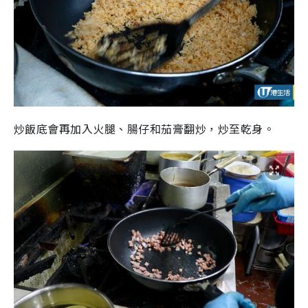
炒飯底會再加入火腿、腸仔和茄膏翻炒，炒至乾身。