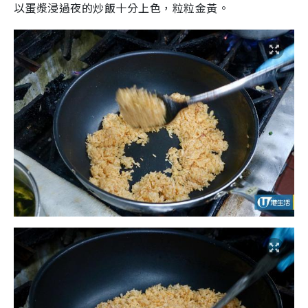
以蛋漿浸過夜的炒飯十分上色，粒粒金黃。