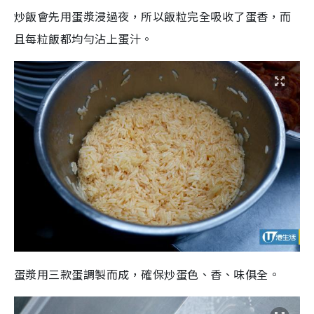
炒飯會先用蛋漿浸過夜，所以飯粒完全吸收了蛋香，而
且每粒飯都均勻沾上蛋汁。
蛋漿用三款蛋調製而成，確保炒蛋色、香、味俱全。