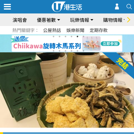
演唱會
優惠著數
玩樂情報
購物情報
熱門關鍵字：
公屋熱話
娛樂新聞
定期存款