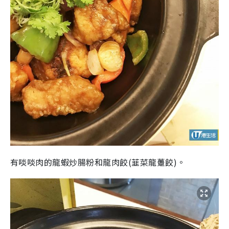
有啖啖肉的龍蝦炒腸粉和龍肉餃(韮菜龍躉餃)。