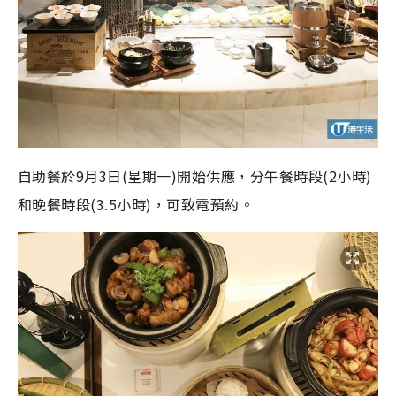
自助餐於
9
月
3
日(星期一)開始供應，分午餐時段(
2
小時)
和晚餐時段(
3.5
小時)，可致電預約。