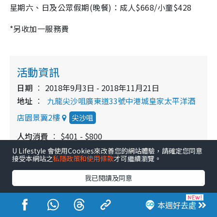
星期六、日及公眾假期(晚餐)：成人
$668/
小童
$428
*
另收加一服務費
活動資訊
日期
2018年9月3日 - 2018年11月21日
地址
九龍尖沙咀廣東道33號中港城皇家太平洋酒
店園景翼2樓
尖沙咀
人均消費
$401 - $800
訂座及查詢:
2738 2322
U Lifestyle 會使用Cookies來改善您的網站體驗，請確定您同意
接受本網站之
私隱政策和使用條款
才可繼續瀏覽。
開放時間
午餐(12:30 - 14:30) 晚餐(18:00 - 21:30)
我已閱讀及同意
自助餐
自助餐/放題著數
尖沙咀美食
本週好去處