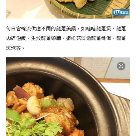
每日會輪流供應不同的龍躉美饌，如啫啫龍躉煲、龍躉
肉碎泡飯、生炆龍躉頭腩、姬松菇清燉龍躉骨湯、龍躉
斑球等。