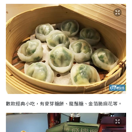
數款經典小吃，有麥芽糖餅、龍鬚糖、金箔脆麻花等。