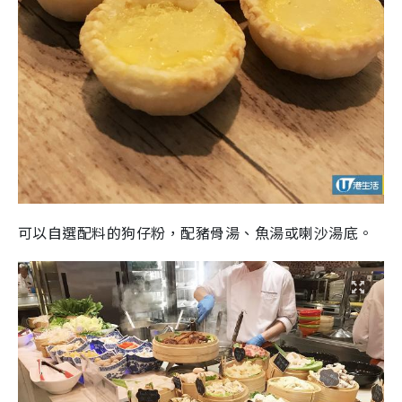
可以自選配料的狗仔粉，配豬骨湯、魚湯或喇沙湯底。