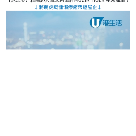
↓將萌虎嘅慵懶療癒帶返屋企↓