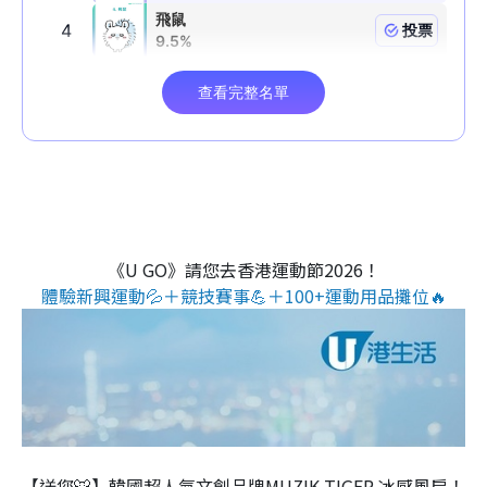
《U GO》請您去香港運動節2026！
體驗新興運動💦＋競技賽事💪＋100+運動用品攤位🔥
【送您🐯】韓國超人氣文創品牌MUZIK TIGER 冰感風扇！