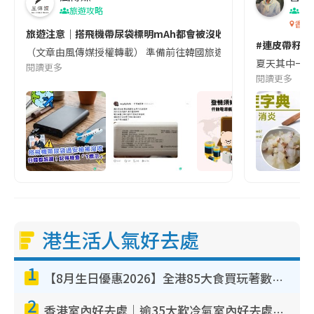
旅遊攻略
生
香港
旅遊注意｜搭飛機帶尿袋標明mAh都會被沒收😱出發前切記檢查「1
#連皮帶籽都
（文章由風傳媒授權轉載） 準備前往韓國旅遊的民眾，近期要特別留
夏天其中一種時
閱讀更多
閱讀更多
港生活人氣好去處
1
【8月生日優惠2026】全港85大食買玩著數攻略 自助餐/火鍋放題同行免費＋誠品/DONKI送現金券
2
香港室內好去處｜逾35大歎冷氣室內好去處推介 室內活動免費避雨無懼落雨