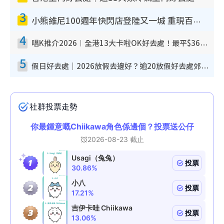
3
小熊維尼100週年快閃店登陸又一城 重現百畝森林經典場景／獨家限定盲盒登場／專屬DIY香水
4
唱K推介2026︱全港13大卡啦OK好去處！最平$36起 日文K都有！(附地址+收費詳情)
5
假日好去處｜2026放假去邊好？逾20放假好去處郊外/秘景 休閒半日或一日遊