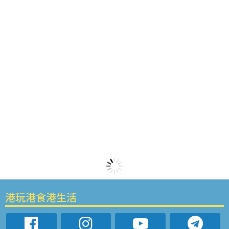
港玩港食港生活