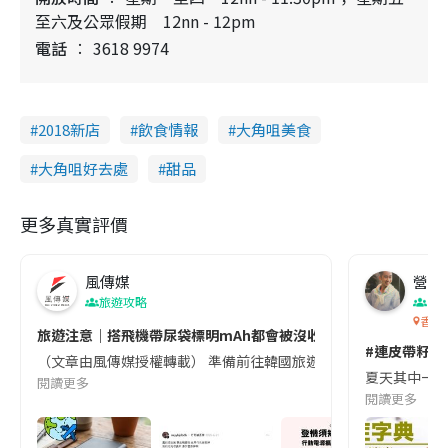
至六及公眾假期 12nn - 12pm
電話
3618 9974
2018新店
飲食情報
大角咀美食
大角咀好去處
甜品
更多真實評價
風傳媒
營養教
旅遊攻略
生
香港
旅遊注意｜搭飛機帶尿袋標明mAh都會被沒收😱出發前切記檢查「1
#連皮帶籽都
（文章由風傳媒授權轉載） 準備前往韓國旅遊的民眾，近期要特別留
夏天其中一種時
閱讀更多
閱讀更多