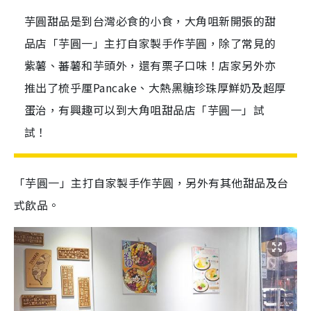
芋圓甜品是到台灣必食的小食，大角咀新開張的甜
品店「芋圓一」主打自家製手作芋圓，除了常見的
紫薯、蕃薯和芋頭外，還有栗子口味！店家另外亦
推出了梳乎厘Pancake、大熱黑糖珍珠厚鮮奶及超厚
蛋治，有興趣可以到大角咀甜品店「芋圓一」試
試！
「芋圓一」主打自家製手作芋圓，另外有其他甜品及台
式飲品。