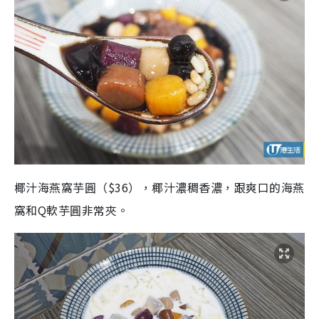
椰汁海燕窩芋圓（$36），椰汁濃稠香濃，跟爽口的海燕
窩和Q軟芋圓非常夾。