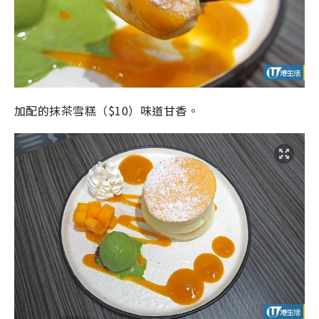
加配的抹茶雪糕（$10）味道甘香。