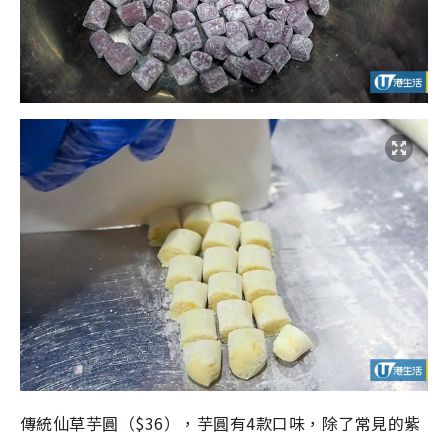
傳統仙草芋圓（$36），芋圓有4款口味，除了常見的紫