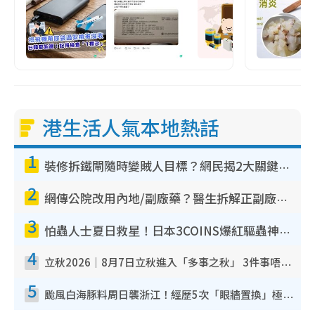
港生活人氣本地熱話
1
裝修拆鐵閘隨時變賊人目標？網民揭2大關鍵用途：裝新式等於白裝？附新舊鐵閘分別
2
網傳公院改用內地/副廠藥？醫生拆解正副廠分別 揭4類人換藥隨時出事
3
怕蟲人士夏日救星！日本3COINS爆紅驅蟲神器$45起 1招「全程免觸碰」輕鬆搞定小強
4
立秋2026｜8月7日立秋進入「多事之秋」 3件事唔做得！專家教6招開運 清枱頭／銀包納氣接好運
5
颱風白海豚料周日襲浙江！經歷5次「眼牆置換」極罕見 成登陸內地最長途颱風