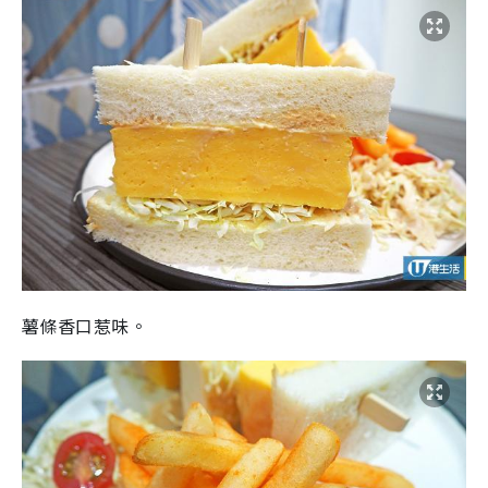
薯條香口惹味。