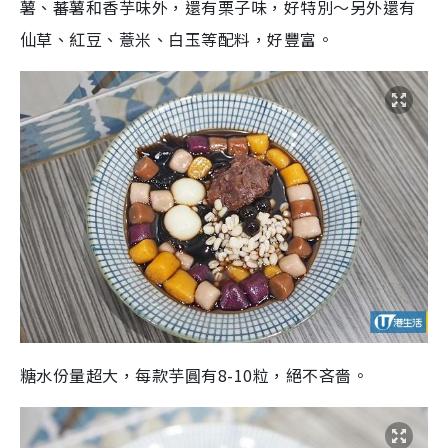
薯、蕃薯和香芋味外，還有栗子味，好特別～另外還有
仙草、紅豆、薏米、白玉等配料，好豐富。
糖水份量超大，每款芋圓有8-10粒，絕不吝嗇。