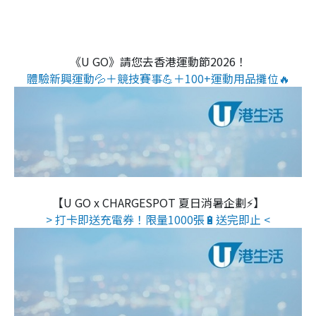
《U GO》請您去香港運動節2026！
體驗新興運動💦＋競技賽事💪＋100+運動用品攤位🔥
【U GO x CHARGESPOT 夏日消暑企劃⚡】
> 打卡即送充電券！限量1000張🔋送完即止 <