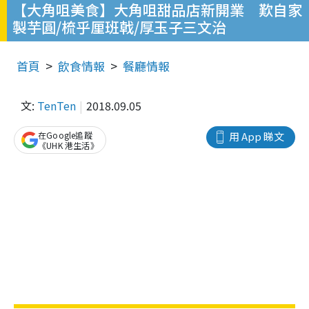
【大角咀美食】大角咀甜品店新開業 歎自家
製芋圓/梳乎厘班戟/厚玉子三文治
首頁
飲食情報
餐廳情報
文:
TenTen
2018.09.05
在Google追蹤
用 App 睇文
《UHK 港生活》