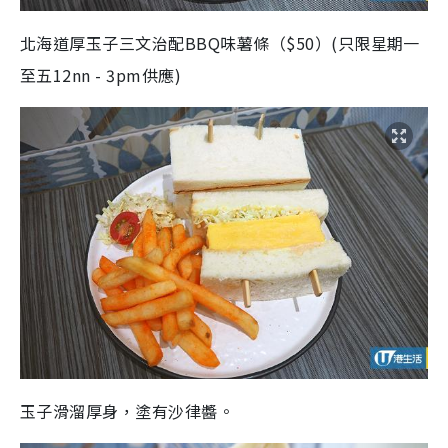
北海道厚玉子三文治配BBQ味薯條（$50）(只限星期一
至五12nn - 3pm供應)
玉子滑溜厚身，塗有沙律醬。