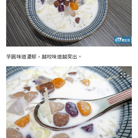
芋圓味道濃郁，越咬味道越突出。