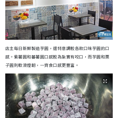
店主每日新鮮製造芋圓，還特意調較各款口味芋圓的口
感。紫薯圓和蕃薯圓口感較為紥實有咬口，而芋圓和栗
子圓則軟滑煙韌，一齊食口感更豐富。