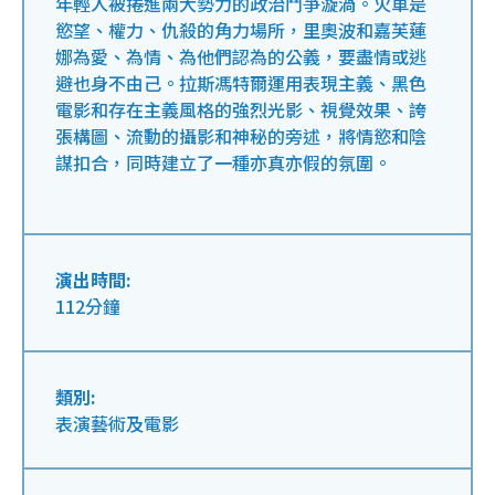
年輕人被捲進兩大勢力的政治鬥爭漩渦。火車是
慾望、權力、仇殺的角力場所，里奧波和嘉芙蓮
娜為愛、為情、為他們認為的公義，要盡情或逃
避也身不由己。拉斯馮特爾運用表現主義、黑色
電影和存在主義風格的強烈光影、視覺效果、誇
張構圖、流動的攝影和神秘的旁述，將情慾和陰
謀扣合，同時建立了一種亦真亦假的氛圍。
演出時間:
112分鐘
類別:
表演藝術及電影