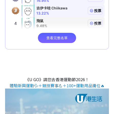
《U GO》請您去香港運動節2026！
體驗新興運動💦＋競技賽事💪＋100+運動用品攤位🔥