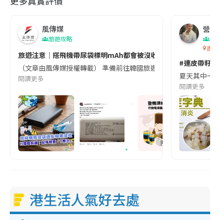
更多真實評價
風傳媒
營養教
旅遊攻略
生
香港
旅遊注意｜搭飛機帶尿袋標明mAh都會被沒收😱出發前切記檢查「1
#連皮帶籽都
（文章由風傳媒授權轉載） 準備前往韓國旅遊的民眾，近期要特別留
夏天其中一種時
閱讀更多
閱讀更多
港生活人氣好去處