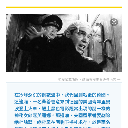
在冷靜深沉的倒數聲中，我們回到戰後的德國。
這邊廂，一名帶着善意來到德國的美國青年里奧
波登上火車，遇上黑色電影經常出現的謎一樣的
神秘女郎嘉芙蓮娜。那邊廂，美國盟軍誓要剷除
納粹餘孽，納粹黨在圍剿下掙扎求存，於是兩名