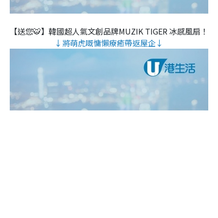
【送您🐯】韓國超人氣文創品牌MUZIK TIGER 冰感風扇！
↓將萌虎嘅慵懶療癒帶返屋企↓