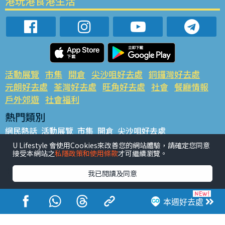
港玩港食港生活
活動展覽
市集
開倉
尖沙咀好去處
銅鑼灣好去處
元朗好去處
荃灣好去處
旺角好去處
社會
餐廳情報
戶外郊遊
社會福利
熱門類別
網民熱話
活動展覽
市集
開倉
尖沙咀好去處
銅鑼灣好去處
元朗好去處
荃灣好去處
旺角好去處
社會
U Lifestyle 會使用Cookies來改善您的網站體驗，請確定您同意
接受本網站之
私隱政策和使用條款
才可繼續瀏覽。
餐廳情報
戶外郊遊
熱門標籤
我已閱讀及同意
#UGO搵好去處
#人氣活動推介
#美食社群熱話
#親子玩樂好去處
#ULifestyle應用程式
#限時搶
本週好去處
#UJetso禮物放送
#ULifestyle商戶中心
#著數
#網絡熱話