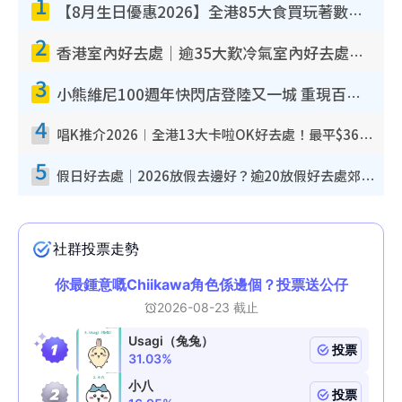
1
【8月生日優惠2026】全港85大食買玩著數攻略 自助餐/火鍋放題同行免費＋誠品/DONKI送現金券
2
香港室內好去處｜逾35大歎冷氣室內好去處推介 室內活動免費避雨無懼落雨
3
小熊維尼100週年快閃店登陸又一城 重現百畝森林經典場景／獨家限定盲盒登場／專屬DIY香水
4
唱K推介2026︱全港13大卡啦OK好去處！最平$36起 日文K都有！(附地址+收費詳情)
5
假日好去處｜2026放假去邊好？逾20放假好去處郊外/秘景 休閒半日或一日遊