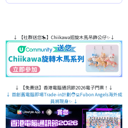
↓ 【社群送您🎠】Chiikawa迴旋木⾺吊飾公仔✨↓
↓ 【免費送】香港電腦通訊節2026電子門票！↓
↓ 首創舊電腦即場Trade-in計劃🧑‍💻Fubon Angels海外成
員將現身✨ ↓