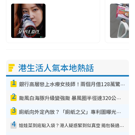
港生活人氣本地熱話
1
銀行高層戀上水療女技師！兩個月借128萬驚覺「沉船」沉落火海 揭背後疑似邪教操控賣淫
2
颱風白海豚升級變強颱 暴風圈半徑達320公里 面積足以覆蓋多個城市
3
廁紙向外定內放？「廁紙之父」專利圖曝光！官方揭正確擺法：放錯易貼牆積菌！
4
娃娃菜到底點入袋？港人疑惑緊到似真空 揭包裝過程全靠1招：血汗錢唔易賺