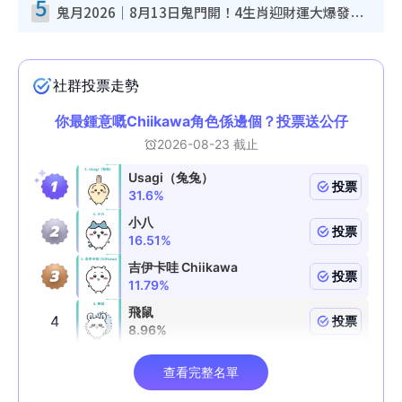
5
鬼月2026｜8月13日鬼門開！4生肖迎財運大爆發！專家：屬Ｏ好手氣 宜買六合彩