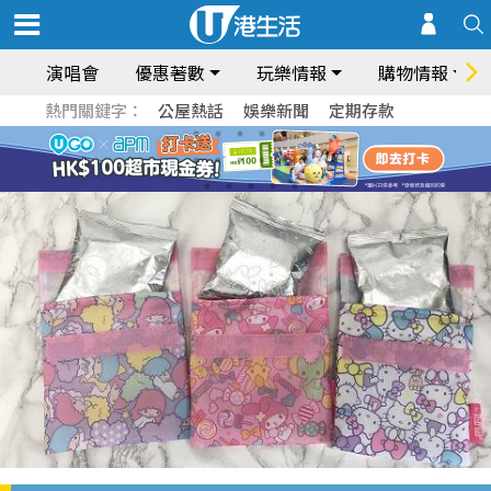
演唱會
優惠著數
玩樂情報
購物情報
熱門關鍵字：
公屋熱話
娛樂新聞
定期存款