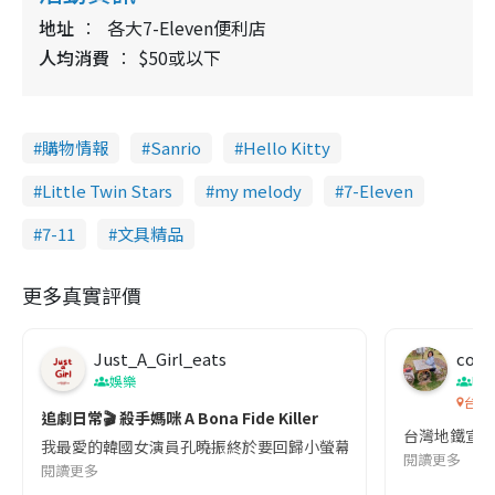
地址
各大7-Eleven便利店
人均消費
$50或以下
購物情報
Sanrio
Hello Kitty
Little Twin Stars
my melody
7-Eleven
7-11
文具精品
更多真實評價
Just_A_Girl_eats
co c
娛樂
吹
台灣
追劇日常🎬 殺手媽咪 A Bona Fide Killer
台灣地鐵宣
我最愛的韓國女演員孔曉振終於要回歸小螢幕啦!這次的劇本改編自同名
閱讀更多
閱讀更多