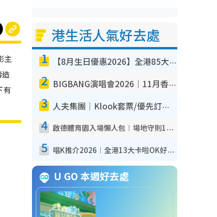
港生活人氣好去處
1
影主
【8月生日優惠2026】全港85大食買玩著數攻略 自助餐/火鍋放題同行免費＋誠品/DONKI送現金券
鑄造
2
BIGBANG演唱會2026｜11月香港啟德開3場！實名制VIP申請、優先購票攻略
下有
3
人夫集團｜Klook套票/優先訂票/公開發售搶飛攻略！附票價.購票連結.場地座位表
4
啟德體育園入場懶人包︱場地守則12違禁品不可進場准帶細水樽但全場禁樽蓋！應援牌有限制！
5
唱K推介2026︱全港13大卡啦OK好去處！最平$36起 日文K都有！(附地址+收費詳情)
U GO 本週好去處