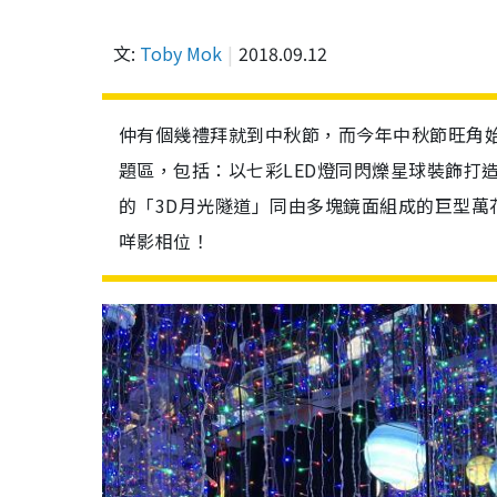
文:
Toby Mok
2018.09.12
仲有個幾禮拜就到中秋節，而今年中秋節旺角始
題區，包括：以七彩LED燈同閃爍星球裝飾打
的「3D月光隧道」同由多塊鏡面組成的巨型
咩影相位！