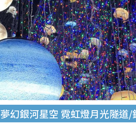
夢幻銀河星空 霓虹燈月光隧道/