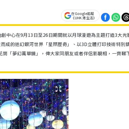
在Google追蹤
《UHK 港生活》
創中心在9月13日至26日期間就以月球漫遊為主題打造3大光
造而成的迷幻銀河世界「星際歷奇」、以3D立體打印技術特別
萬花筒「夢幻萬華鏡」，俾大家同朋友或者伴侶影靚相，一齊睇