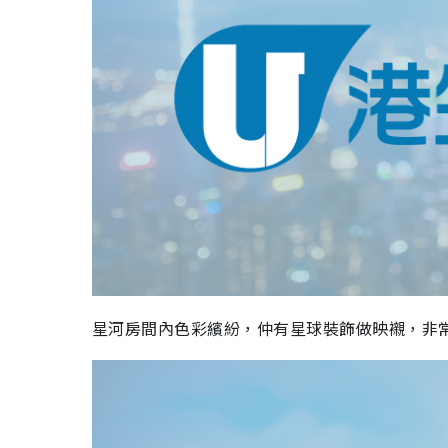
星河房間內色彩繽紛，仲有星球裝飾做映襯，非