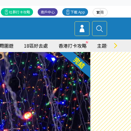
社群打卡攻略
商戶中心
下載 App
繁
简
周圍遊
18區好去處
香港打卡攻略
主題特集