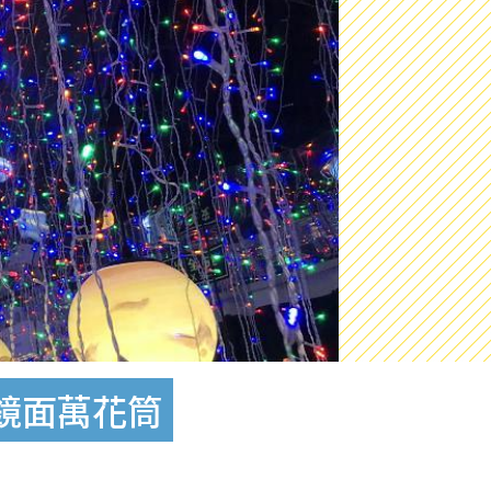
鏡面萬花筒