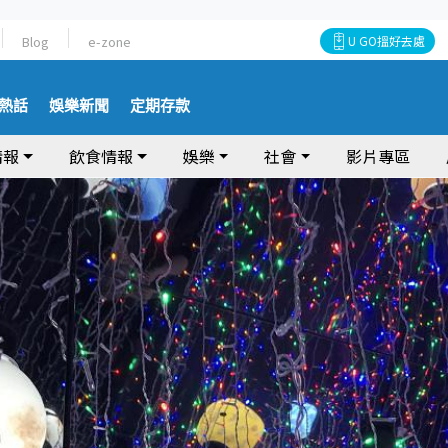
Blog
e-zone
U GO搵好去處
熱話
娛樂新聞
定期存款
情報
飲食情報
娛樂
社會
影片專區