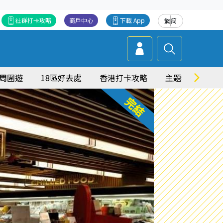
社群打卡攻略
商戶中心
下載 App
繁
简
周圍遊
18區好去處
香港打卡攻略
主題特集