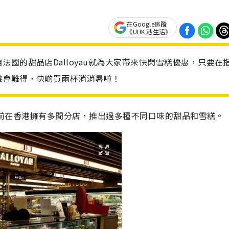
在Google追蹤
《UHK 港生活》
國的甜品店Dalloyau就為大家帶來快閃雪糕優惠，只要在
機會難得，快啲買兩杯消消暑啦！
，目前在香港擁有多間分店，推出過多種不同口味的甜品和雪糕。