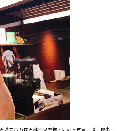
分店購買香濃朱古力或香桃芒果雪糕，即可享有買一送一優惠。