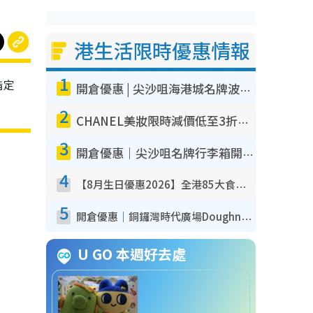
港生活限時優惠情報
1
指定
開倉優惠 | 尖沙咀海港城名牌波鞋開倉低至1折！On鞋$899起／Joy&Peace鞋履$98起
2
CHANEL美妝限時減價低至3折！人氣粉底/唇膏/精華液低至$275！COCO香水都有平
3
開倉優惠｜尖沙咀名牌行李箱開倉低至4折！一連5日 American Tourister/ace./Hallmark $200起！
4
【8月生日優惠2026】全港85大食買玩著數攻略 自助餐/火鍋放題同行免費＋誠品/DONKI送現金券
5
開倉優惠｜銅鑼灣時代廣場Doughnut/Campo Marzio開倉低至1折！背囊、書包、手袋劈價$200起
U GO 本週好去處