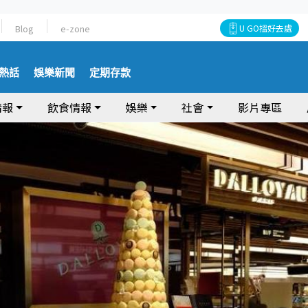
Blog
e-zone
U GO搵好去處
熱話
娛樂新聞
定期存款
情報
飲食情報
娛樂
社會
影片專區