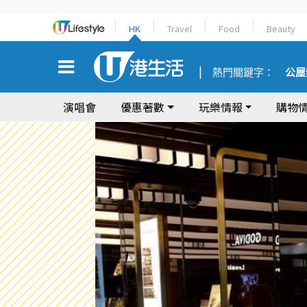
HK
Travel
Food
Beauty
熱門關鍵字：
公屋
演唱會
優惠著數
玩樂情報
購物