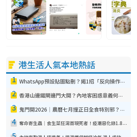
港生活人氣本地熱話
1
WhatsApp預設貼圖點刪？揭1招「反向操作」還原簡潔介面 附3步實測教學
2
香港山邊鐵閘邊門大開？內地客困惑意義何在！網民神回覆：呢種叫法理性防禦
3
鬼門開2026｜農曆七月撞正日全食特別邪？專家警告切忌做一事！揭4大禁忌+2招保平安
4
奪命寄生蟲｜食生菜狂瀉首現死者！疫潮惡化錄1.8萬宗病例 揭洗菜3大謬誤
5