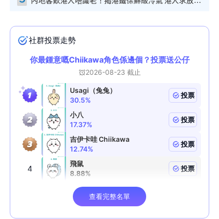
內地客歎港人唔識老！揭港鐵保鮮級冷氣 港人求放過：咪投訴