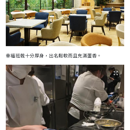
幸福班戟十分厚身，出名鬆軟而且充滿蛋香。