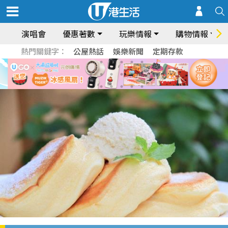
演唱會
優惠著數
玩樂情報
購物情報
熱門關鍵字：
公屋熱話
娛樂新聞
定期存款