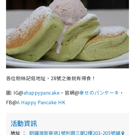
各位粉絲記低地址，28號之後就有得食！
圖: IG@
ahappypancake
，官網@
幸せのパンケーキ
，
FB@
A Happy Pancake HK
活動資訊
地址
銅鑼灣新寧道1號利園三期2樓203-205號舖