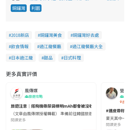
銅鑼灣
利園
2018新店
銅鑼灣美食
銅鑼灣好去處
飲食情報
過江龍餐廳
過江龍餐廳大全
日本過江龍
甜品
日式料理
更多真實評價
風傳媒
營養教
旅遊攻略
生
香港
旅遊注意｜搭飛機帶尿袋標明mAh都會被沒收😱出發前切記檢查「1
#連皮帶籽都
（文章由風傳媒授權轉載） 準備前往韓國旅遊的民眾，近期要特別留
夏天其中一種時
閱讀更多
閱讀更多