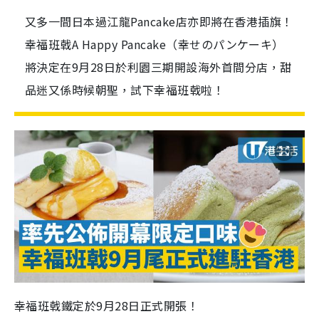
又多一間日本過江龍Pancake店亦即將在香港插旗！
幸福班戟A Happy Pancake（幸せのパンケーキ）
將決定在9月28日於利園三期開設海外首間分店，甜
品迷又係時候朝聖，試下幸福班戟啦！
幸福班戟鐵定於9月28日正式開張！