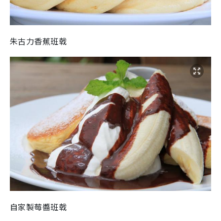
朱古力香蕉班戟
自家製莓醬班戟