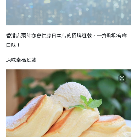
香港店預計亦會供應日本店的招牌班戟，一齊睇睇有咩
口味！
原味幸福班戟