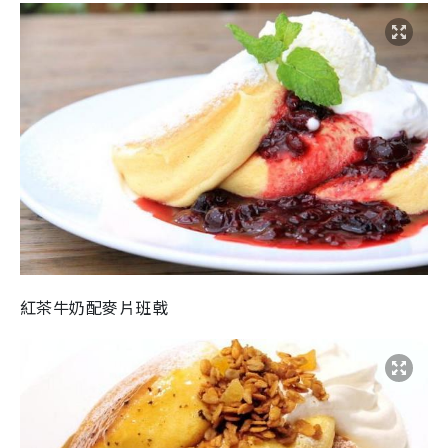
紅茶牛奶配麥片班戟