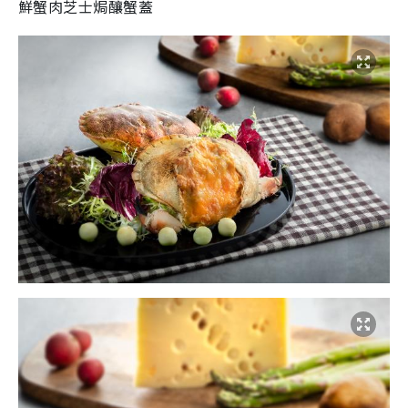
鮮蟹肉芝士焗釀蟹蓋