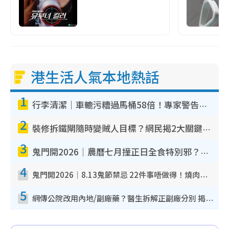
港生活人氣本地熱話
1
行李清潔｜車轆污糟過馬桶58倍！專家警告忌用酒精抹 教1招免污手除菌
2
裝修拆鐵閘隨時變賊人目標？網民揭2大關鍵用途：裝新式等於白裝？附新舊鐵閘分別
3
鬼門開2026｜農曆七月撞正日全食特別邪？專家警告切忌做一事！揭4大禁忌+2招保平安
4
鬼門開2026｜8.13鬼節禁忌 22件事唔做得！燒肉、刺身要少食？半夜勿吹口哨/打呢個電話
5
網傳公院改用內地/副廠藥？醫生拆解正副廠分別 揭4類人換藥隨時出事