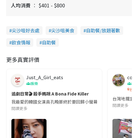
人均消費
$401 - $800
尖沙咀好去處
尖沙咀美食
自助餐/放題著數
飲食情報
自助餐
更多真實評價
Just_A_Girl_eats
co c
娛樂
吹
台灣
追劇日常🎬 殺手媽咪 A Bona Fide Killer
台灣地鐵宣
我最愛的韓國女演員孔曉振終於要回歸小螢幕啦!這次的劇本改編自同名
閱讀更多
閱讀更多