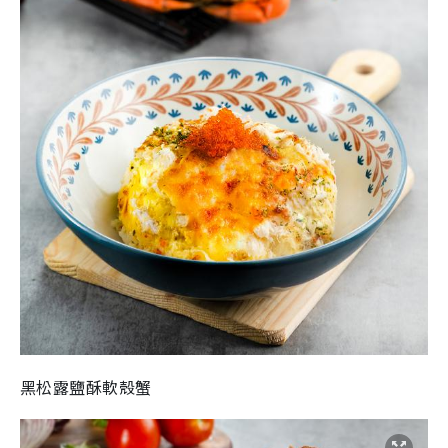
黑松露鹽酥軟殼蟹