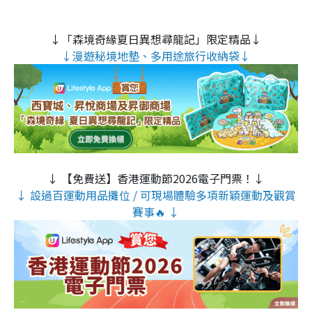
↓「森境奇緣夏日異想尋龍記」限定精品↓
↓漫遊秘境地墊、多用途旅行收納袋↓
↓ 【免費送】香港運動節2026電子門票！↓
↓ 設過百運動用品攤位 / 可現場體驗多項新穎運動及觀賞
賽事🔥 ↓