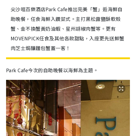
尖沙咀百樂酒店Park Cafe推出完美「蟹」逅海鮮自
助晚餐，任食海鮮入饡菜式。主打黑松露鹽酥軟殼
蟹、金不換蟹黃奶油蝦、星州胡椒肉蟹等。更有
MOVENPICK任食及其他各款甜點，入座更先送鮮蟹
肉芝士焗釀麵包蟹蓋一客！
Park Cafe今次的自助晚餐以海鮮為主題。