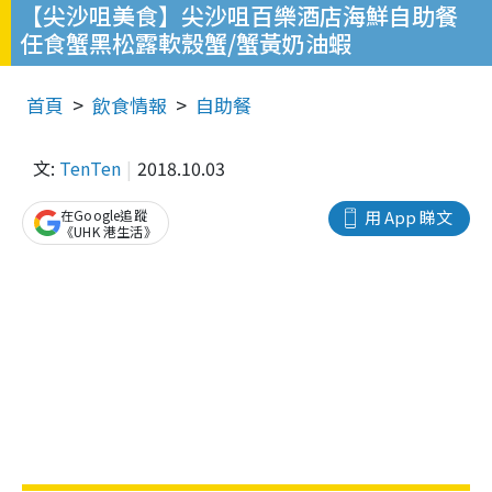
【尖沙咀美食】尖沙咀百樂酒店海鮮自助餐
任食蟹黑松露軟殼蟹/蟹黃奶油蝦
首頁
飲食情報
自助餐
文:
TenTen
2018.10.03
在Google追蹤
用 App 睇文
《UHK 港生活》