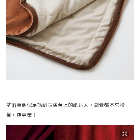
望落真係似足話劇表演台上的紙片人，瞓覺都不忘扮
樹，夠專業！