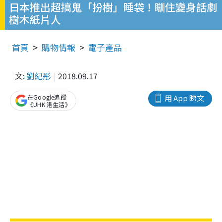
日本推出超搞鬼「扮樹」睡袋！瞓住變身話劇
樹木紙片人
首頁
購物情報
電子產品
文:
劉紀彤
2018.09.17
在Google追蹤
用 App 睇文
《UHK 港生活》