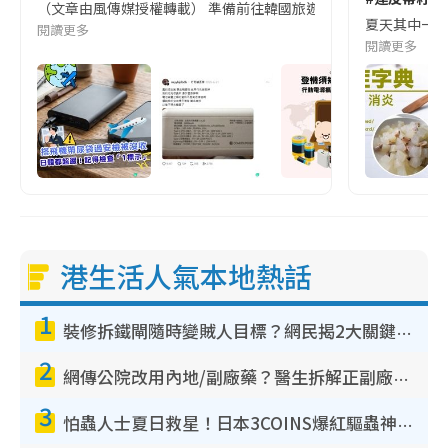
（文章由風傳媒授權轉載） 準備前往韓國旅遊的民眾，近期要特別留
夏天其中一種時
閱讀更多
閱讀更多
港生活人氣本地熱話
1
裝修拆鐵閘隨時變賊人目標？網民揭2大關鍵用途：裝新式等於白裝？附新舊鐵閘分別
2
網傳公院改用內地/副廠藥？醫生拆解正副廠分別 揭4類人換藥隨時出事
3
怕蟲人士夏日救星！日本3COINS爆紅驅蟲神器$45起 1招「全程免觸碰」輕鬆搞定小強