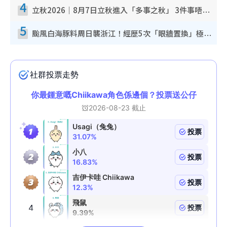
4
立秋2026｜8月7日立秋進入「多事之秋」 3件事唔做得！專家教6招開運 清枱頭／銀包納氣接好運
5
颱風白海豚料周日襲浙江！經歷5次「眼牆置換」極罕見 成登陸內地最長途颱風