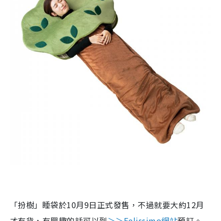
「扮樹」睡袋於
10
月
9
日正式發售，不過就要大約
12
月
才有貨，有興趣的話可以到
＞＞
Felissimo
網站
預訂。