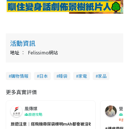
活動資訊
地址
Felissimo網站
購物情報
日本
睡袋
家電
家品
更多真實評價
風傳媒
營養教
旅遊攻略
生
香港
旅遊注意｜搭飛機帶尿袋標明mAh都會被沒收😱出發前切記檢查「1
#連皮帶籽都