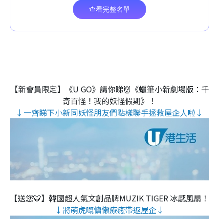
【新會員限定】《U GO》請你睇👹《蠟筆小新劇場版：千
奇百怪！我的妖怪假期》！
↓一齊睇下小新同妖怪朋友們點樣聯手拯救屋企人啦↓
【送您🐯】韓國超人氣文創品牌MUZIK TIGER 冰感風扇！
↓將萌虎嘅慵懶療癒帶返屋企↓