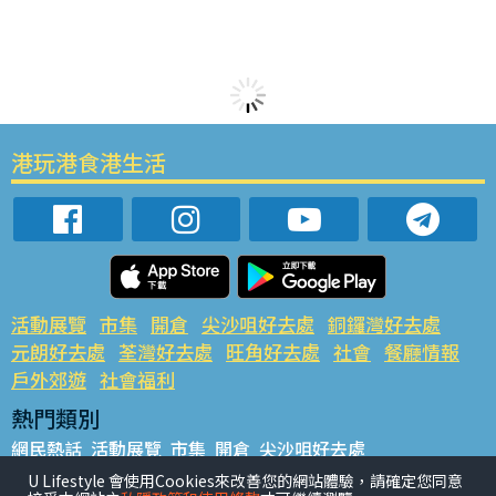
港玩港食港生活
活動展覽
市集
開倉
尖沙咀好去處
銅鑼灣好去處
元朗好去處
荃灣好去處
旺角好去處
社會
餐廳情報
戶外郊遊
社會福利
熱門類別
網民熱話
活動展覽
市集
開倉
尖沙咀好去處
銅鑼灣好去處
元朗好去處
荃灣好去處
旺角好去處
社會
U Lifestyle 會使用Cookies來改善您的網站體驗，請確定您同意