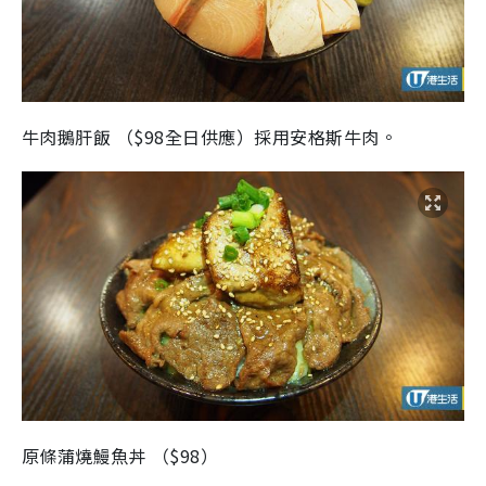
牛肉鵝肝飯 （$98全日供應）採用安格斯牛肉。
原條蒲燒鰻魚丼 （$98）