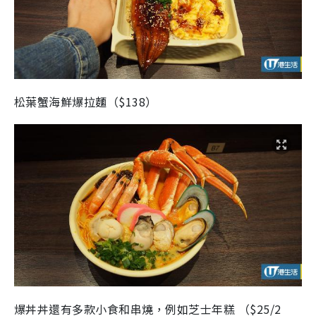
松葉蟹海鮮爆拉麵（$138）
爆丼丼還有多款小食和串燒，例如芝士年糕 （$25/2