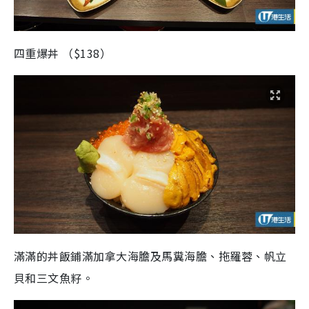
四重爆丼 （$138）
滿滿的丼飯鋪滿加拿大海膽及馬糞海膽、拖羅蓉、帆立
貝和三文魚籽。