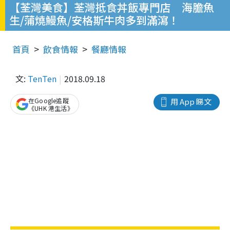
【荃灣美食】荃灣抵食丼飯專門店 海膽魚
生/蒲燒鰻魚/安格斯牛肉多到滿瀉！
首頁
飲食情報
餐廳情報
文:
TenTen
2018.09.18
在Google追蹤
用 App 睇文
《UHK 港生活》