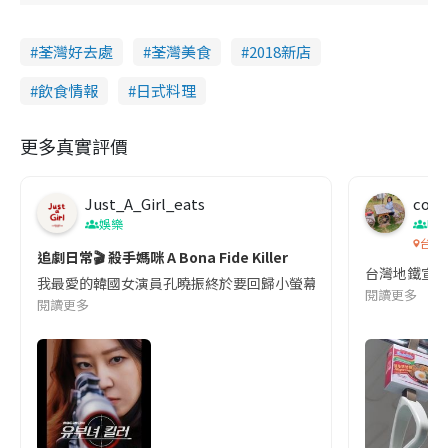
荃灣好去處
荃灣美食
2018新店
飲食情報
日式料理
更多真實評價
Just_A_Girl_eats
co c
娛樂
吹
台灣
追劇日常🎬 殺手媽咪 A Bona Fide Killer
台灣地鐵宣
我最愛的韓國女演員孔曉振終於要回歸小螢幕啦!這次的劇本改編自同名
閱讀更多
閱讀更多