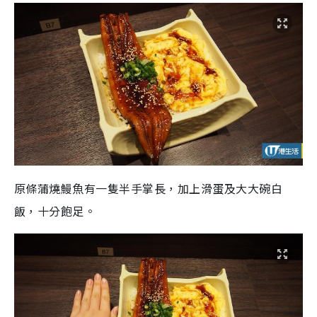
原條蒲燒鰻魚有一隻半手掌長，加上滑蛋及大大碗白
飯，十分飽足。