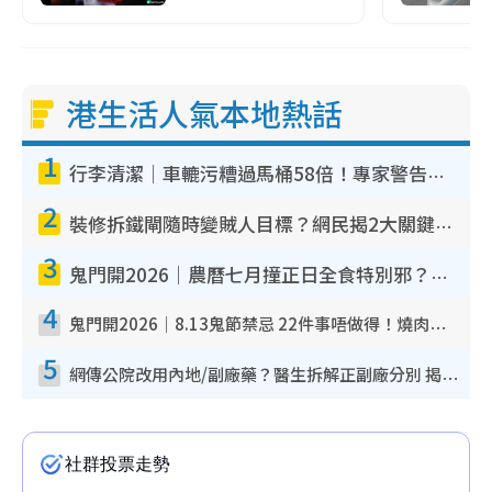
港生活人氣本地熱話
1
行李清潔｜車轆污糟過馬桶58倍！專家警告忌用酒精抹 教1招免污手除菌
2
裝修拆鐵閘隨時變賊人目標？網民揭2大關鍵用途：裝新式等於白裝？附新舊鐵閘分別
3
鬼門開2026｜農曆七月撞正日全食特別邪？專家警告切忌做一事！揭4大禁忌+2招保平安
4
鬼門開2026｜8.13鬼節禁忌 22件事唔做得！燒肉、刺身要少食？半夜勿吹口哨/打呢個電話
5
網傳公院改用內地/副廠藥？醫生拆解正副廠分別 揭4類人換藥隨時出事