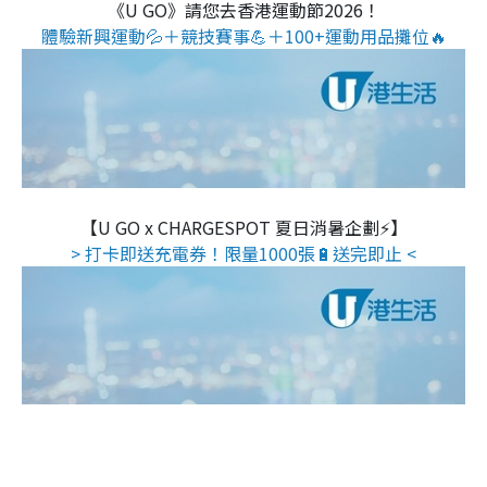
《U GO》請您去香港運動節2026！
體驗新興運動💦＋競技賽事💪＋100+運動用品攤位🔥
【U GO x CHARGESPOT 夏日消暑企劃⚡】
> 打卡即送充電券！限量1000張🔋送完即止 <