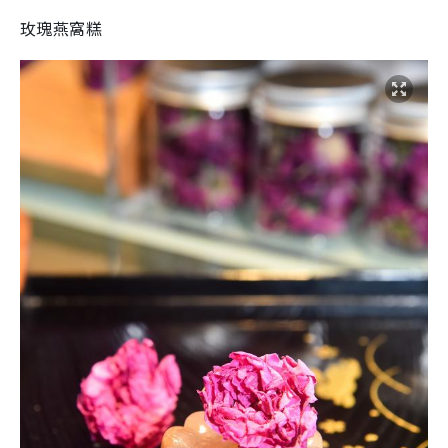
玫瑰燕窩糕