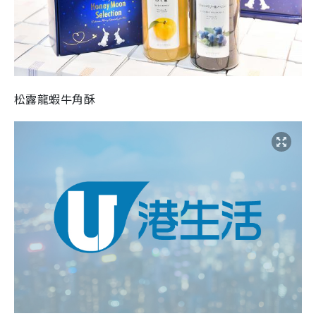
松露龍蝦牛角酥