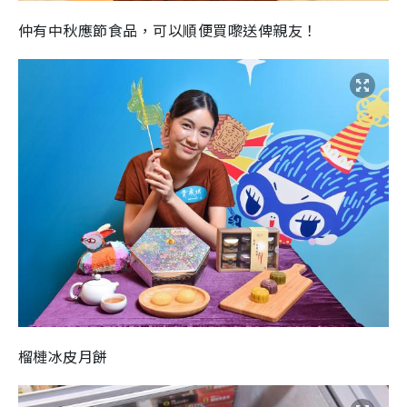
仲有中秋應節食品，可以順便買嚟送俾親友！
榴槤冰皮月餅