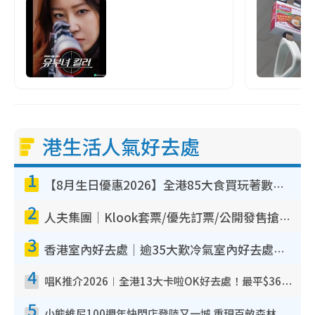
港生活人氣好去處
1
【8月生日優惠2026】全港85大食買玩著數攻略 自助餐/火鍋放題同行免費＋誠品/DONKI送現金券
2
人夫集團｜Klook套票/優先訂票/公開發售搶飛攻略！附票價.購票連結.場地座位表
3
香港室內好去處｜逾35大歎冷氣室內好去處推介 室內活動免費避雨無懼落雨
4
唱K推介2026︱全港13大卡啦OK好去處！最平$36起 日文K都有！(附地址+收費詳情)
5