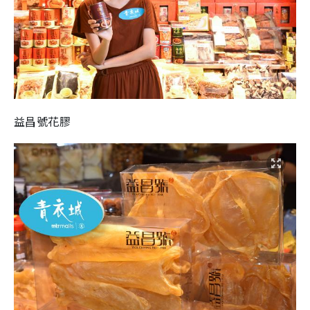
益昌號花膠