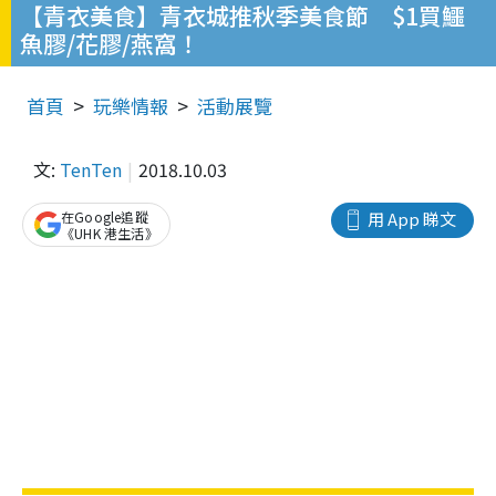
【青衣美食】青衣城推秋季美食節 $1買鱷
魚膠/花膠/燕窩！
首頁
玩樂情報
活動展覽
文:
TenTen
2018.10.03
在Google追蹤
用 App 睇文
《UHK 港生活》