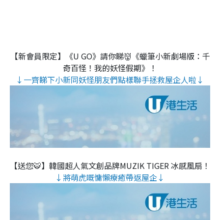
【新會員限定】《U GO》請你睇👹《蠟筆小新劇場版：千
奇百怪！我的妖怪假期》！
↓一齊睇下小新同妖怪朋友們點樣聯手拯救屋企人啦↓
【送您🐯】韓國超人氣文創品牌MUZIK TIGER 冰感風扇！
↓將萌虎嘅慵懶療癒帶返屋企↓