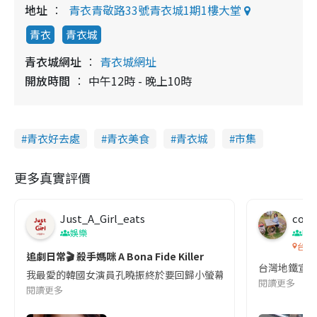
地址
青衣青敬路33號青衣城1期1樓大堂
青衣
青衣城
青衣城網址
青衣城網址
開放時間
中午12時 - 晚上10時
青衣好去處
青衣美食
青衣城
市集
更多真實評價
Just_A_Girl_eats
co c
娛樂
吹
台灣
追劇日常🎬 殺手媽咪 A Bona Fide Killer
台灣地鐵宣
我最愛的韓國女演員孔曉振終於要回歸小螢幕啦!這次的劇本改編自同名
閱讀更多
閱讀更多