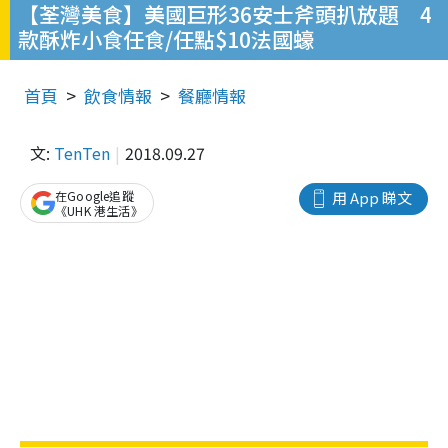
【荃灣美食】美國巨形36安士斧頭扒放題 4
款酥炸小食任食/任點$10法國蠔
首頁
飲食情報
餐廳情報
文:
TenTen
2018.09.27
在Google追蹤
用 App 睇文
《UHK 港生活》