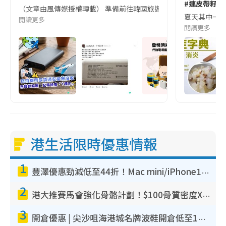
#連皮帶籽都
（文章由風傳媒授權轉載） 準備前往韓國旅遊的民眾，近期要特別留
夏天其中一種時
閱讀更多
閱讀更多
港生活限時優惠情報
1
豐澤優惠勁減低至44折！Mac mini/iPhone17Pro大減價！廚房家電$220起
2
港大推賽馬會強化骨骼計劃！$100骨質密度X光檢查 完成免費運動訓練送超市禮券！附參加資格
3
開倉優惠 | 尖沙咀海港城名牌波鞋開倉低至1折！On鞋$899起／Joy&Peace鞋履$98起