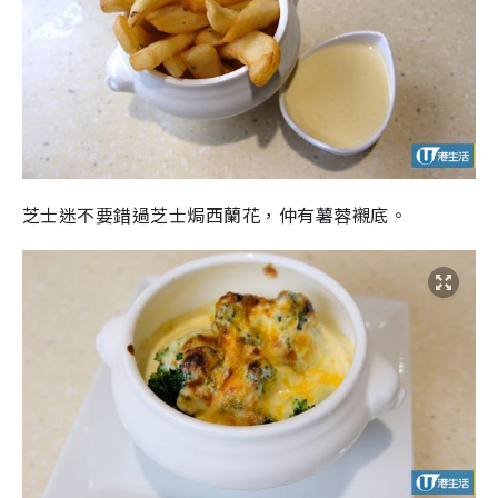
芝士迷不要錯過芝士焗西蘭花，仲有薯蓉襯底。