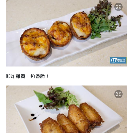
即炸雞翼，夠香脆！