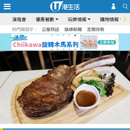
演唱會
優惠著數
玩樂情報
購物情報
熱門關鍵字：
公屋熱話
娛樂新聞
定期存款