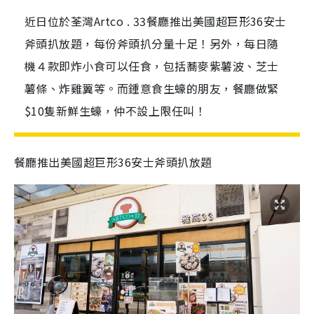
近日位於荃灣Artco . 33餐廳推出美國超巨形36安士
斧頭扒放題，每份斧頭扒分量十足！另外，每日隨
機４款即炸小食可以任食，包括蕎麥紫薯波、芝士
薯條、炸雞翼等。而鍾意食生蠔的朋友，餐廳做緊
$10隻新鮮生蠔，仲不設上限任叫！
餐廳推出美國超巨形36安士斧頭扒放題