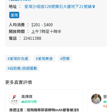
地址
荃灣沙咀道328號寶石大廈地下21號舖
荃灣
人均消費
$201 - $400
開放時間
上午7時至十時半
電話
23411388
荃灣好去處
荃灣美食
西餐
自助餐/放題著數
更多真實評價
風傳媒
營養教
旅遊攻略
生
香港
旅遊注意｜搭飛機帶尿袋標明mAh都會被沒收😱出發前切記檢查「1