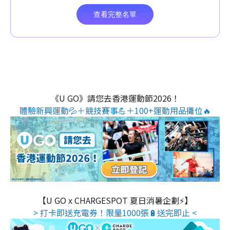
《U GO》請您去香港運動節2026！
體驗新興運動💦＋競技賽事💪＋100+運動用品攤位🔥
【U GO x CHARGESPOT 夏日消暑企劃⚡】
> 打卡即送充電券！限量1000張🔋送完即止 <