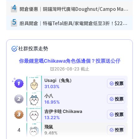
4
開倉優惠｜銅鑼灣時代廣場Doughnut/Campo Marzio開倉低至1折！背囊、書包、手袋劈價$200起
5
廚具開倉｜特福Tefal廚具/家電開倉低至3折！$220起買平底鍋/炒鑊/湯煲！電飯煲/吸塵機/燙斗$418起