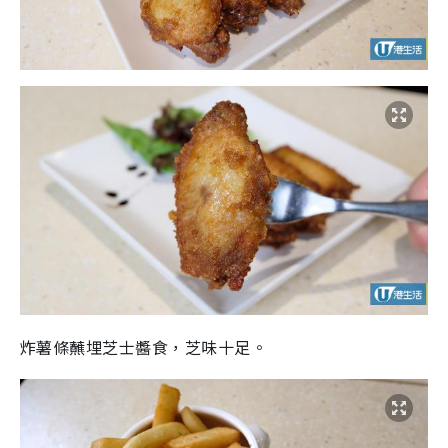
炸薯條蘸埋芝士醬食，芝味十足。