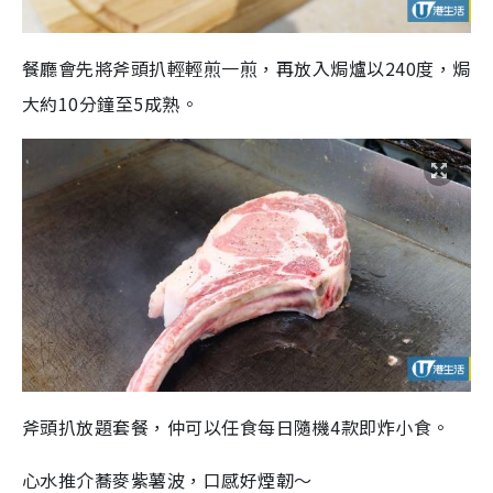
餐廳會先將斧頭扒輕輕煎一煎，再放入焗爐以240度，焗
大約10分鐘至5成熟。
斧頭扒放題套餐，仲可以任食每日隨機4款即炸小食。
心水推介蕎麥紫薯波，口感好煙韌～