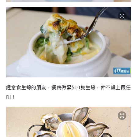
鍾意食生蠔的朋友，餐廳做緊$10隻生蠔，仲不設上限任
叫！