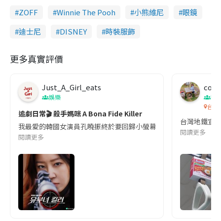
ZOFF
Winnie The Pooh
小熊維尼
眼鏡
迪士尼
DISNEY
時裝服飾
更多真實評價
Just_A_Girl_eats
co c
娛樂
吹
台灣
追劇日常🎬 殺手媽咪 A Bona Fide Killer
台灣地鐵宣
我最愛的韓國女演員孔曉振終於要回歸小螢幕啦!這次的劇本改編自同名
閱讀更多
閱讀更多