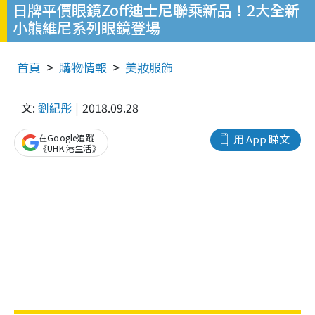
日牌平價眼鏡Zoff迪士尼聯乘新品！2大全新
小熊維尼系列眼鏡登場
首頁
購物情報
美妝服飾
文:
劉紀彤
2018.09.28
在Google追蹤
用 App 睇文
《UHK 港生活》