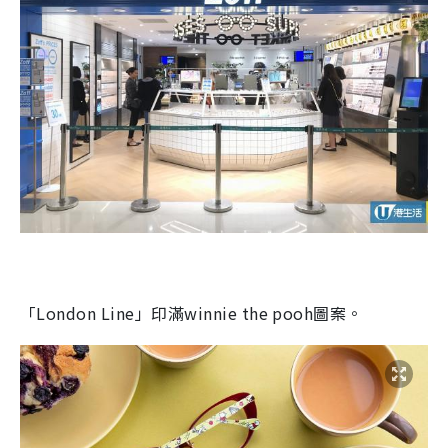
「
London Line
」
印滿winnie the pooh圖案。