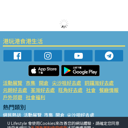
港玩港食港生活
活動展覽
市集
開倉
尖沙咀好去處
銅鑼灣好去處
元朗好去處
荃灣好去處
旺角好去處
社會
餐廳情報
戶外郊遊
社會福利
熱門類別
網民熱話
活動展覽
市集
開倉
尖沙咀好去處
銅鑼灣好去處
元朗好去處
荃灣好去處
旺角好去處
社會
U Lifestyle 會使用Cookies來改善您的網站體驗，請確定您同意
接受本網站之
私隱政策和使用條款
才可繼續瀏覽。