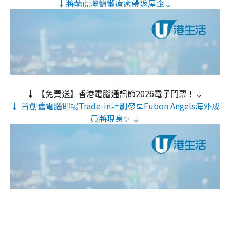
↓將萌虎嘅慵懶療癒帶返屋企↓
↓ 【免費送】香港電腦通訊節2026電子門票！↓
↓ 首創舊電腦即場Trade-in計劃🧑‍💻Fubon Angels海外成
員將現身✨ ↓