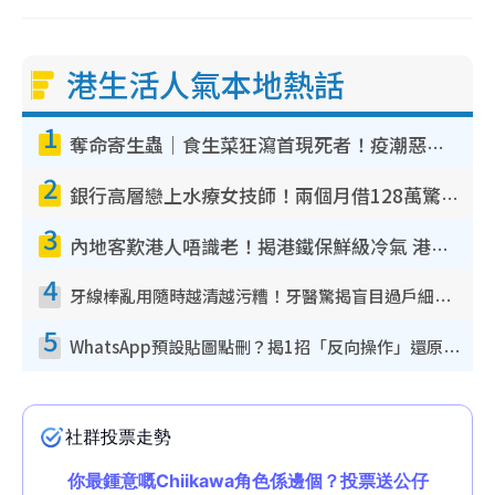
港生活人氣本地熱話
1
奪命寄生蟲｜食生菜狂瀉首現死者！疫潮惡化錄1.8萬宗病例 揭洗菜3大謬誤
2
銀行高層戀上水療女技師！兩個月借128萬驚覺「沉船」沉落火海 揭背後疑似邪教操控賣淫
3
內地客歎港人唔識老！揭港鐵保鮮級冷氣 港人求放過：咪投訴
4
牙線棒亂用隨時越清越污糟！牙醫驚揭盲目過戶細菌恐致蛀牙：呢種先係日常真保養
5
WhatsApp預設貼圖點刪？揭1招「反向操作」還原簡潔介面 附3步實測教學