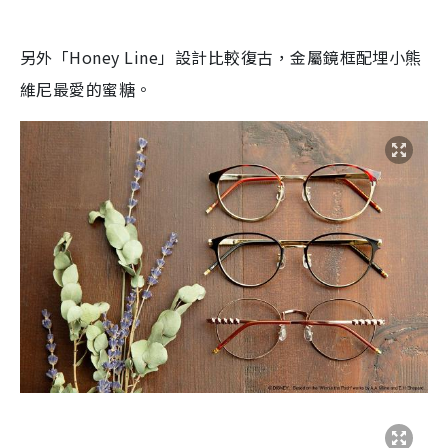
另外「Honey Line」設計比較復古，金屬鏡框配埋
小熊
維尼最愛的
蜜
糖
。