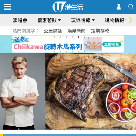
演唱會
優惠著數
玩樂情報
購物情報
熱門關鍵字：
公屋熱話
娛樂新聞
定期存款