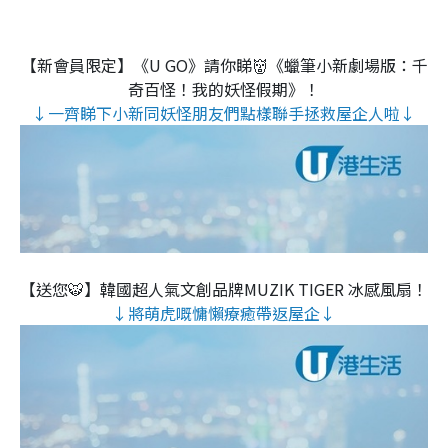
【新會員限定】《U GO》請你睇👹《蠟筆小新劇場版：千
奇百怪！我的妖怪假期》！
↓一齊睇下小新同妖怪朋友們點樣聯手拯救屋企人啦↓
【送您🐯】韓國超人氣文創品牌MUZIK TIGER 冰感風扇！
↓將萌虎嘅慵懶療癒帶返屋企↓