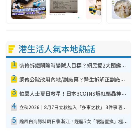
港生活人氣本地熱話
1
裝修拆鐵閘隨時變賊人目標？網民揭2大關鍵用途：裝新式等於白裝？附新舊鐵閘分別
2
網傳公院改用內地/副廠藥？醫生拆解正副廠分別 揭4類人換藥隨時出事
3
怕蟲人士夏日救星！日本3COINS爆紅驅蟲神器$45起 1招「全程免觸碰」輕鬆搞定小強
4
立秋2026｜8月7日立秋進入「多事之秋」 3件事唔做得！專家教6招開運 清枱頭／銀包納氣接好運
5
颱風白海豚料周日襲浙江！經歷5次「眼牆置換」極罕見 成登陸內地最長途颱風