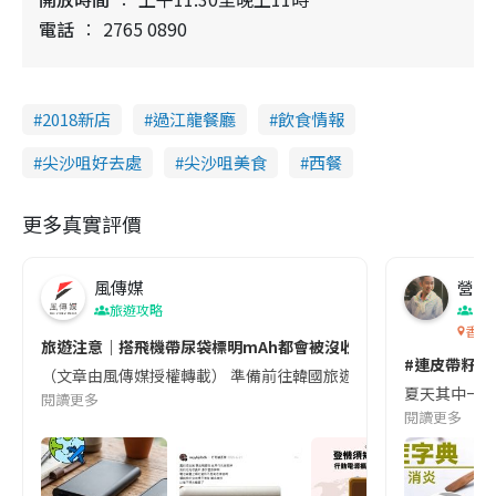
電話
2765 0890
2018新店
過江龍餐廳
飲食情報
尖沙咀好去處
尖沙咀美食
西餐
更多真實評價
風傳媒
營養教
旅遊攻略
生
香港
旅遊注意｜搭飛機帶尿袋標明mAh都會被沒收😱出發前切記檢查「1
#連皮帶籽都
（文章由風傳媒授權轉載） 準備前往韓國旅遊的民眾，近期要特別留
夏天其中一種時
閱讀更多
閱讀更多