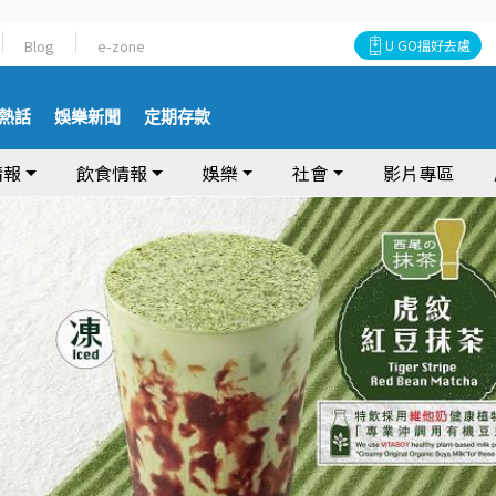
Blog
e-zone
U GO搵好去處
熱話
娛樂新聞
定期存款
情報
飲食情報
娛樂
社會
影片專區