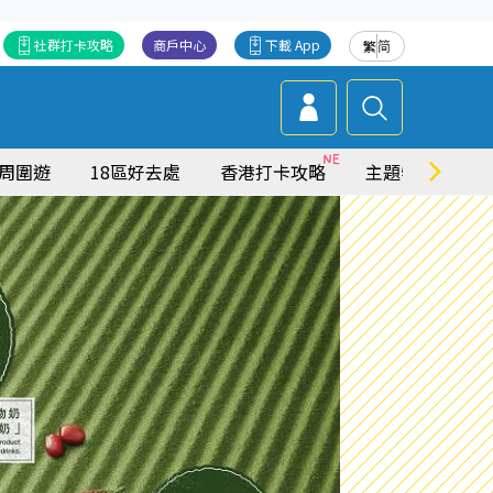
社群打卡攻略
商戶中心
下載 App
繁
简
周圍遊
18區好去處
香港打卡攻略
主題特集