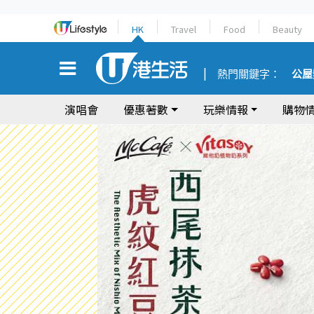
HK
Travel
Food
Beauty
熱門關鍵字：
公屋
演唱會
優惠著數
玩樂情報
購物