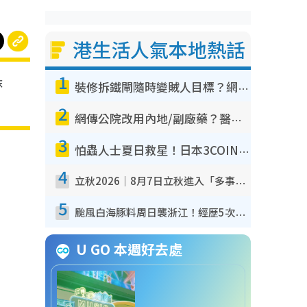
港生活人氣本地熱話
1
抹
裝修拆鐵閘隨時變賊人目標？網民揭2大關鍵用途：裝新式等於白裝？附新舊鐵閘分別
2
網傳公院改用內地/副廠藥？醫生拆解正副廠分別 揭4類人換藥隨時出事
3
怕蟲人士夏日救星！日本3COINS爆紅驅蟲神器$45起 1招「全程免觸碰」輕鬆搞定小強
4
立秋2026｜8月7日立秋進入「多事之秋」 3件事唔做得！專家教6招開運 清枱頭／銀包納氣接好運
5
颱風白海豚料周日襲浙江！經歷5次「眼牆置換」極罕見 成登陸內地最長途颱風
U GO 本週好去處