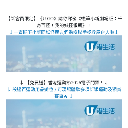
【新會員限定】《U GO》請你睇👹《蠟筆小新劇場版：千
奇百怪！我的妖怪假期》！
↓一齊睇下小新同妖怪朋友們點樣聯手拯救屋企人啦↓
↓ 【免費送】香港運動節2026電子門票！↓
↓ 設過百運動用品攤位 / 可現場體驗多項新穎運動及觀賞
賽事🔥 ↓