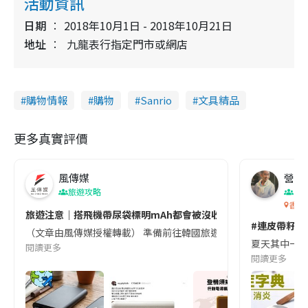
活動資訊
日期
2018年10月1日 - 2018年10月21日
地址
九龍表行指定門市或網店
購物情報
購物
Sanrio
文具精品
更多真實評價
風傳媒
營養教
旅遊攻略
生
香港
旅遊注意｜搭飛機帶尿袋標明mAh都會被沒收😱出發前切記檢查「1
#連皮帶籽都
（文章由風傳媒授權轉載） 準備前往韓國旅遊的民眾，近期要特別留
夏天其中一種時
閱讀更多
閱讀更多