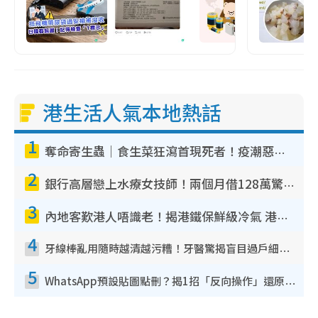
港生活人氣本地熱話
1
奪命寄生蟲｜食生菜狂瀉首現死者！疫潮惡化錄1.8萬宗病例 揭洗菜3大謬誤
2
銀行高層戀上水療女技師！兩個月借128萬驚覺「沉船」沉落火海 揭背後疑似邪教操控賣淫
3
內地客歎港人唔識老！揭港鐵保鮮級冷氣 港人求放過：咪投訴
4
牙線棒亂用隨時越清越污糟！牙醫驚揭盲目過戶細菌恐致蛀牙：呢種先係日常真保養
5
WhatsApp預設貼圖點刪？揭1招「反向操作」還原簡潔介面 附3步實測教學