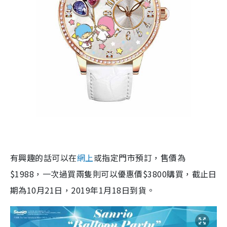
有興趣的話可以在
網上
或指定門市預訂，售價為
$1988，
一次過買兩隻則可以優惠價
$3800
購買，截止日
期為
10
月
21
日，
2019
年
1
月
18
日到貨。