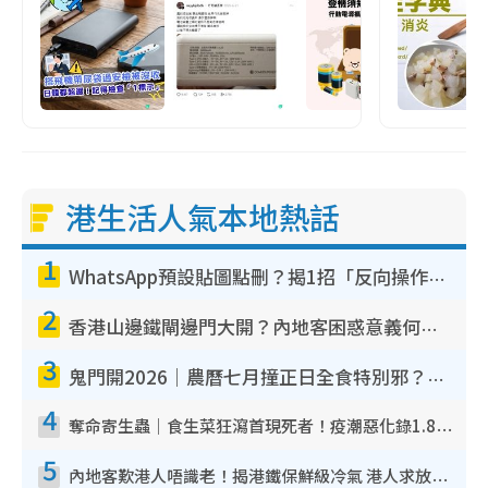
港生活人氣本地熱話
1
WhatsApp預設貼圖點刪？揭1招「反向操作」還原簡潔介面 附3步實測教學
2
香港山邊鐵閘邊門大開？內地客困惑意義何在！網民神回覆：呢種叫法理性防禦
3
鬼門開2026｜農曆七月撞正日全食特別邪？專家警告切忌做一事！揭4大禁忌+2招保平安
4
奪命寄生蟲｜食生菜狂瀉首現死者！疫潮惡化錄1.8萬宗病例 揭洗菜3大謬誤
5
內地客歎港人唔識老！揭港鐵保鮮級冷氣 港人求放過：咪投訴