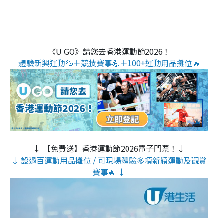
《U GO》請您去香港運動節2026！
體驗新興運動💦＋競技賽事💪＋100+運動用品攤位🔥
↓ 【免費送】香港運動節2026電子門票！↓
↓ 設過百運動用品攤位 / 可現場體驗多項新穎運動及觀賞
賽事🔥 ↓