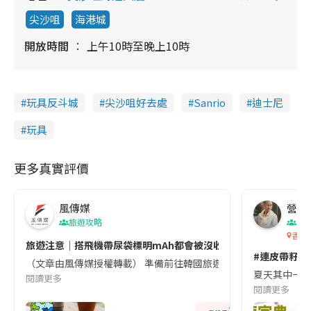
尖沙咀
海港城
開放時間
上午10時至晚上10時
玩具反斗城
尖沙咀好去處
Sanrio
迪士尼
玩具
更多真實評價
風傳媒
營養教
旅遊攻略
生
香港
旅遊注意｜搭飛機帶尿袋標明mAh都會被沒收😱出發前切記檢查「1
#連皮帶籽都
（文章由風傳媒授權轉載） 準備前往韓國旅遊的民眾，近期要特別留
夏天其中一種時
閱讀更多
閱讀更多