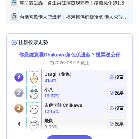
4
奪命寄生蟲｜食生菜狂瀉首現死者！疫潮惡化錄1.8萬宗病例 揭洗菜3大謬誤
5
內地客歎港人唔識老！揭港鐵保鮮級冷氣 港人求放過：咪投訴