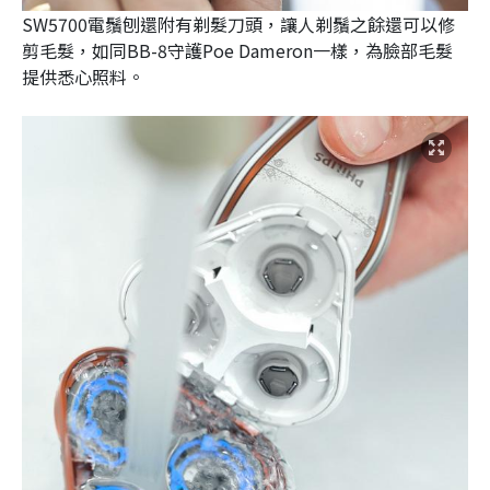
SW5700電鬚刨還附有剃髮刀頭，讓人剃鬚之餘還可以修
剪毛髮，如同BB-8守護Poe Dameron一樣，為臉部毛髮
提供悉心照料。