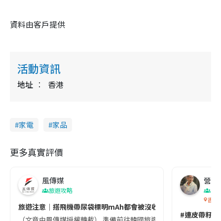
資料由客戶提供
活動資訊
地址
香港
家電
家品
更多真實評價
風傳媒
營養教
旅遊攻略
生
香港
旅遊注意｜搭飛機帶尿袋標明mAh都會被沒收😱出發前切記檢查「1
#連皮帶籽都
（文章由風傳媒授權轉載） 準備前往韓國旅遊的民眾，近期要特別留