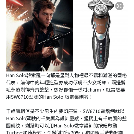
Han Solo韓索羅一向都是星戰人物裡最不羈和瀟灑的型格
代表，前傳中的年輕造型亦成功俘虜不少女粉絲，兩邊鬢
毛永遠剃得齊齊整整，想好像他一樣咁charm，就當然要
用SW6710型號的Han Solo 版電鬚刨啦！
千歲鷹相信是不少男生的夢幻座駕，SW6710電鬚刨就以
Han Solo駕駛的千歲鷹為設計靈感，握柄上有千歲鷹的藍
圖鑄紋，剃鬚時可以用Han Solo徽章設計的按鈕啟動
Turbo+加速模式，令鬚刨加速20%，猶如親手啟動超空