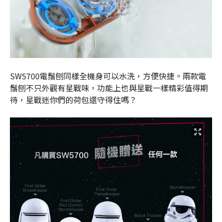
SW5700電鬚刨同樣全機身可以水洗，方便快捷。兩款電
鬚刨不只外觀有星戰味，功能上也與星戰一樣精彩值得期
待，星戰迷你們的荷包還守得住嗎？