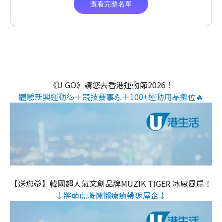
《U GO》請您去香港運動節2026！
體驗新興運動💦＋競技賽事💪＋100+運動用品攤位🔥
【送您🐯】韓國超人氣文創品牌MUZIK TIGER 冰感風扇！
↓將萌虎嘅慵懶療癒帶返屋企↓