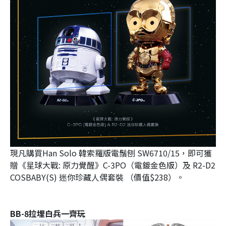
現凡購買Han Solo 韓索羅版電鬚刨 SW6710/15，即可獲
贈《星球大戰: 原力覺醒》C-3PO（電鍍金色版）及 R2-D2
COSBABY(S) 迷你珍藏人偶套裝 （價值$238）。
BB-8拉埋白兵一齊玩