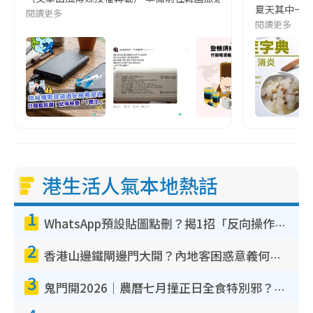
夏天其中一種時
閱讀更多
閱讀更多
港生活人氣本地熱話
1
WhatsApp預設貼圖點刪？揭1招「反向操作」還原簡潔介面 附3步實測教學
2
香港山邊鐵閘邊門大開？內地客困惑意義何在！網民神回覆：呢種叫法理性防禦
3
鬼門開2026｜農曆七月撞正日全食特別邪？專家警告切忌做一事！揭4大禁忌+2招保平安