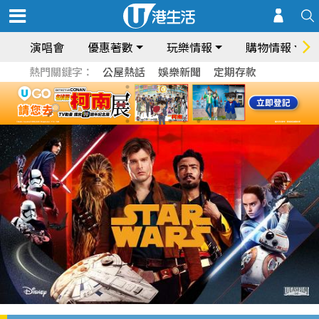
演唱會
優惠著數
玩樂情報
購物情報
熱門關鍵字：
公屋熱話
娛樂新聞
定期存款