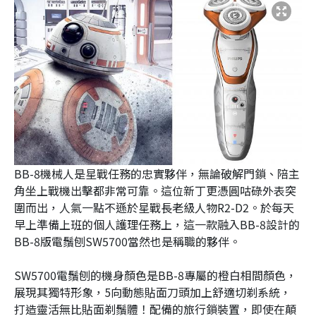
BB-8機械人是星戰任務的忠實夥伴，無論破解門鎖、陪主
角坐上戰機出擊都非常可靠。這位新丁更憑圓咕碌外表突
圍而出，人氣一點不遜於星戰長老級人物R2-D2。於每天
早上準備上班的個人護理任務上，這一款融入BB-8設計的
BB-8版電鬚刨SW5700當然也是稱職的夥伴。
SW5700電鬚刨的機身顏色是BB-8專屬的橙白相間顏色，
展現其獨特形象，5向動態貼面刀頭加上舒適切剃系統，
打造靈活無比貼面剃鬚體！配備的旅行鎖裝置，即使在顛