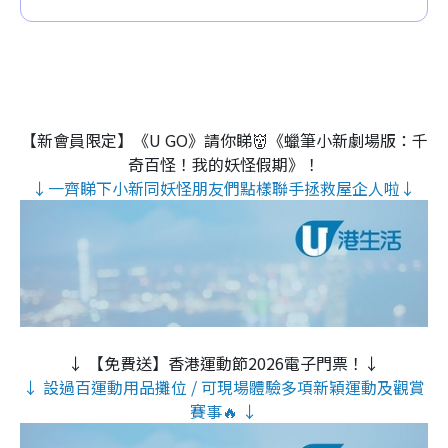
【新會員限定】《U GO》請你睇👹《蠟筆小新劇場版：千
奇百怪！我的妖怪假期》！
↓一齊睇下小新同妖怪朋友們點樣聯手拯救屋企人啦↓
↓ 【免費送】香港運動節2026電子門票！↓
↓ 設過百運動用品攤位 / 可現場體驗多項新穎運動及觀賞
賽事🔥 ↓