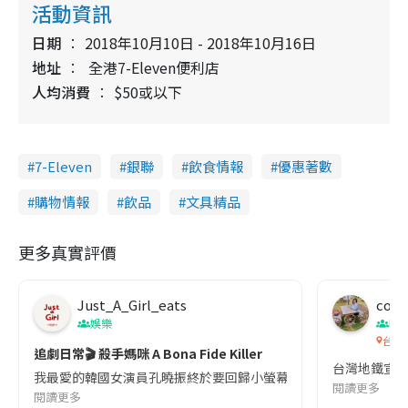
活動資訊
日期
2018年10月10日 - 2018年10月16日
地址
全港7-Eleven便利店
人均消費
$50或以下
7-Eleven
銀聯
飲食情報
優惠著數
購物情報
飲品
文具精品
更多真實評價
Just_A_Girl_eats
co c
娛樂
吹
台灣
追劇日常🎬 殺手媽咪 A Bona Fide Killer
台灣地鐵宣
我最愛的韓國女演員孔曉振終於要回歸小螢幕啦!這次的劇本改編自同名
閱讀更多
閱讀更多