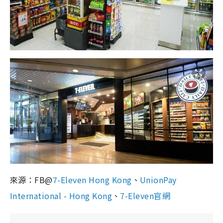
來源：FB@
7-Eleven Hong Kong
、
UnionPay
International - Hong Kong
、
7-Eleven官網