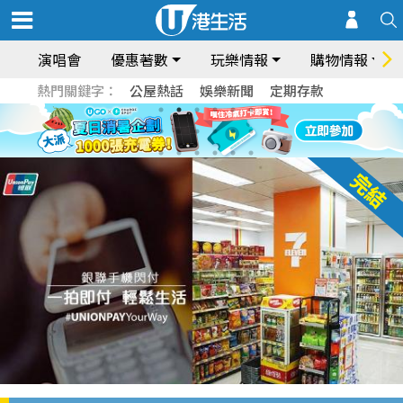
演唱會
優惠著數
玩樂情報
購物情報
熱門關鍵字：
公屋熱話
娛樂新聞
定期存款