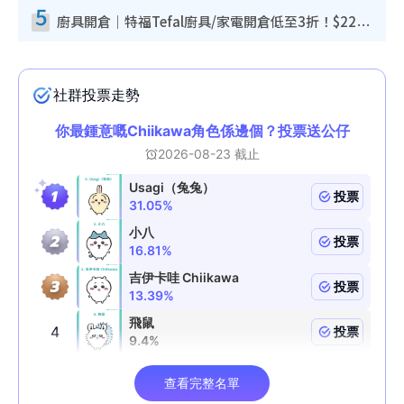
5
廚具開倉｜特福Tefal廚具/家電開倉低至3折！$220起買平底鍋/炒鑊/湯煲！電飯煲/吸塵機/燙斗$418起