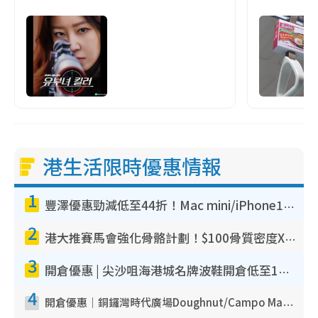
港生活限時優惠情報
1
豐澤優惠勁減低至44折！Mac mini/iPhone17Pro大減價！廚房家電$220起
2
港大推賽馬會強化骨骼計劃！$100骨質密度X光檢查 完成免費運動訓練送超市禮券！附參加資格
3
開倉優惠 | 尖沙咀海港城名牌波鞋開倉低至1折！On鞋$899起／Joy&Peace鞋履$98起
4
開倉優惠｜銅鑼灣時代廣場Doughnut/Campo Marzio開倉低至1折！背囊、書包、手袋劈價$200起