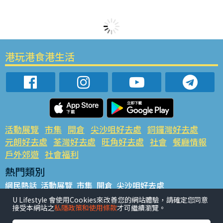
港玩港食港生活
活動展覽
市集
開倉
尖沙咀好去處
銅鑼灣好去處
元朗好去處
荃灣好去處
旺角好去處
社會
餐廳情報
戶外郊遊
社會福利
熱門類別
網民熱話
活動展覽
市集
開倉
尖沙咀好去處
銅鑼灣好去處
元朗好去處
荃灣好去處
旺角好去處
社會
U Lifestyle 會使用Cookies來改善您的網站體驗，請確定您同意
接受本網站之
私隱政策和使用條款
才可繼續瀏覽。
餐廳情報
戶外郊遊