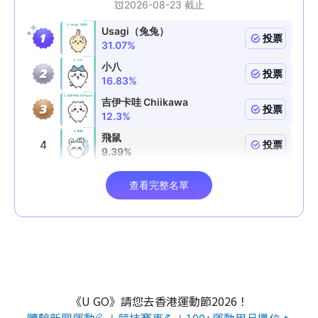
《U GO》請您去香港運動節2026！
體驗新興運動💦＋競技賽事💪＋100+運動用品攤位🔥