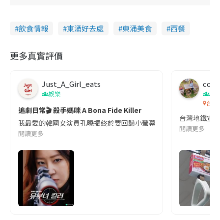
飲食情報
東涌好去處
東涌美食
西餐
更多真實評價
Just_A_Girl_eats
co c
娛樂
吹
台灣
追劇日常🎬 殺手媽咪 A Bona Fide Killer
台灣地鐵宣
我最愛的韓國女演員孔曉振終於要回歸小螢幕啦!這次的劇本改編自同名
閱讀更多
閱讀更多