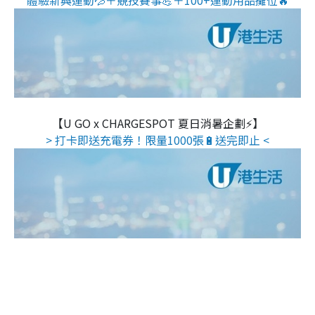
【U GO x CHARGESPOT 夏日消暑企劃⚡】
> 打卡即送充電券！限量1000張🔋送完即止 <