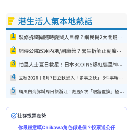
港生活人氣本地熱話
1
裝修拆鐵閘隨時變賊人目標？網民揭2大關鍵用途：裝新式等於白裝？附新舊鐵閘分別
2
網傳公院改用內地/副廠藥？醫生拆解正副廠分別 揭4類人換藥隨時出事
3
怕蟲人士夏日救星！日本3COINS爆紅驅蟲神器$45起 1招「全程免觸碰」輕鬆搞定小強
4
立秋2026｜8月7日立秋進入「多事之秋」 3件事唔做得！專家教6招開運 清枱頭／銀包納氣接好運
5
颱風白海豚料周日襲浙江！經歷5次「眼牆置換」極罕見 成登陸內地最長途颱風