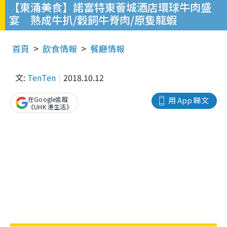
【東涌美食】諾富特東薈城酒店環球牛肉盛
宴 熟成牛扒/穀飼牛脊肉/原隻龍蝦
首頁
飲食情報
餐廳情報
文:
TenTen
2018.10.12
在Google追蹤
用 App 睇文
《UHK 港生活》