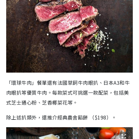
「環球牛肉」餐單還有法國草飼牛肉眼扒、日本A3和牛
肉眼扒等優質牛肉。每款菜式可挑選一款配菜，包括美
式芝士通心粉、芝香椰菜花等。
除上述扒類外，還推介經典農舍餡餅 （$198）。