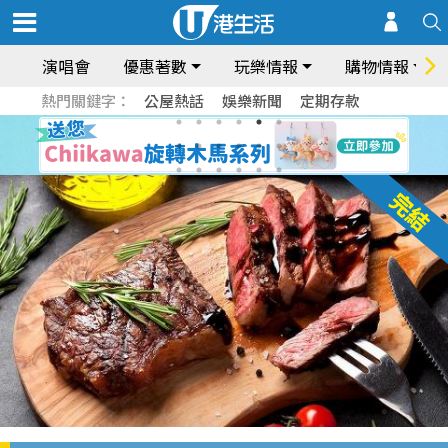
演唱會
優惠著數
玩樂情報
購物情報
熱門關鍵字：
公屋熱話
娛樂新聞
定期存款