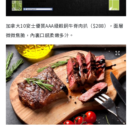
加拿大10安士優質AAA級穀飼牛脊肉扒（$288），面層
微微焦脆，內裏口感柔嫩多汁。