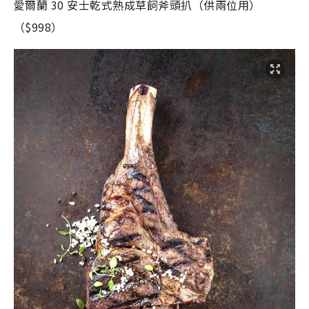
愛爾蘭 30 安士乾式熟成草飼斧頭扒（供兩位用）
（$998）