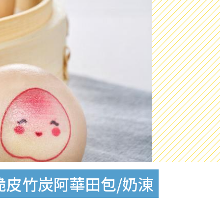
脆皮竹炭阿華田包/奶涷