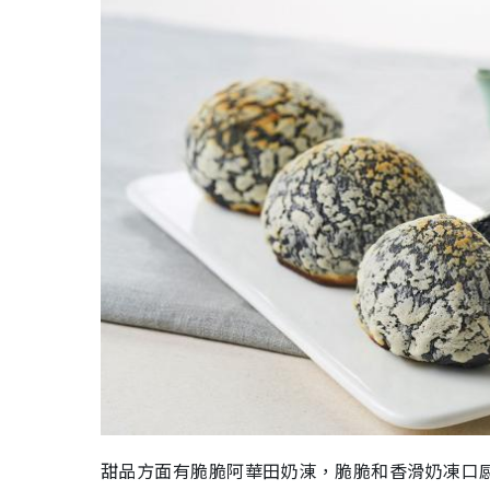
甜品方面有脆脆阿華田奶涷，脆脆和香滑奶凍口