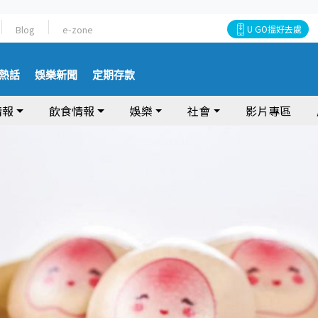
Blog
e-zone
U GO搵好去處
熱話
娛樂新聞
定期存款
情報
飲食情報
娛樂
社會
影片專區