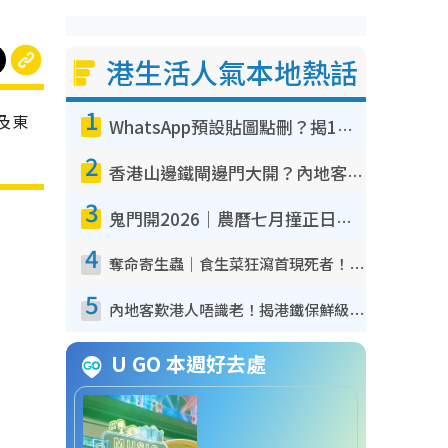
港生活人氣本地熱話
1
及東
WhatsApp預設貼圖點刪？揭1招「反向操作」還原簡潔介面 附3步實測教學
2
香港山邊鐵閘邊門大開？內地客困惑意義何在！網民神回覆：呢種叫法理性防禦
3
鬼門開2026｜農曆七月撞正日全食特別邪？專家警告切忌做一事！揭4大禁忌+2招保平安
4
奪命寄生蟲｜食生菜狂瀉首現死者！疫潮惡化錄1.8萬宗病例 揭洗菜3大謬誤
5
內地客歎港人唔識老！揭港鐵保鮮級冷氣 港人求放過：咪投訴
U GO 本週好去處