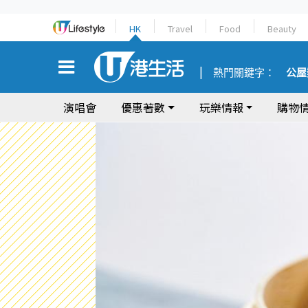
HK
Travel
Food
Beauty
熱門關鍵字：
公屋
演唱會
優惠著數
玩樂情報
購物