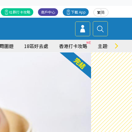
社群打卡攻略
商戶中心
下載 App
繁
简
周圍遊
18區好去處
香港打卡攻略
主題特集