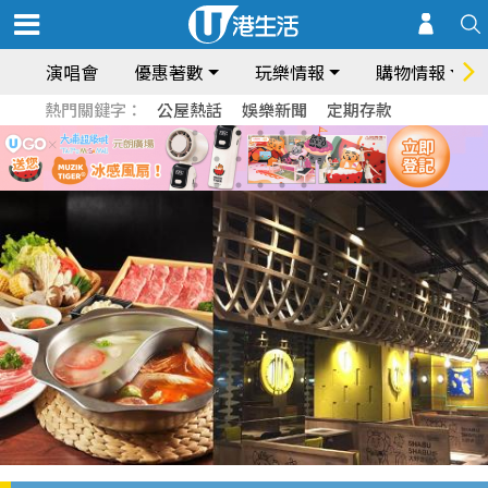
演唱會
優惠著數
玩樂情報
購物情報
熱門關鍵字：
公屋熱話
娛樂新聞
定期存款