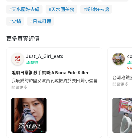
天水圍好去處
天水圍美食
粉嶺好去處
火鍋
日式料理
更多真實評價
Just_A_Girl_eats
co c
娛樂
吹
台灣
追劇日常🎬 殺手媽咪 A Bona Fide Killer
台灣地鐵宣
我最愛的韓國女演員孔曉振終於要回歸小螢幕啦!這次的劇本改編自同名
閱讀更多
閱讀更多