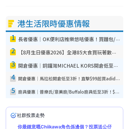
港生活限時優惠情報
1
長者優惠｜OK便利店推樂悠咭優惠！買麵包/牛奶/保健品拍卡即減
2
【8月生日優惠2026】全港85大食買玩著數攻略 自助餐/火鍋放題同行免費＋誠品/DONKI送現金券
3
開倉優惠｜銅鑼灣MICHAEL KORS開倉低至17折！直擊$500起買手袋/銀包/鞋款 必買經典Jet Set系列
4
開倉優惠｜馬拉松開倉低至3折！直擊$99起買adidas／New Balance／Puma鞋款 STANLEY保溫杯劈價至$119起
5
廚具優惠｜普樂氏/意美廚/Buffalo廚具低至3折！$89起買煎鍋／炒鑊／個人鍋 同場小家電激減至$99起