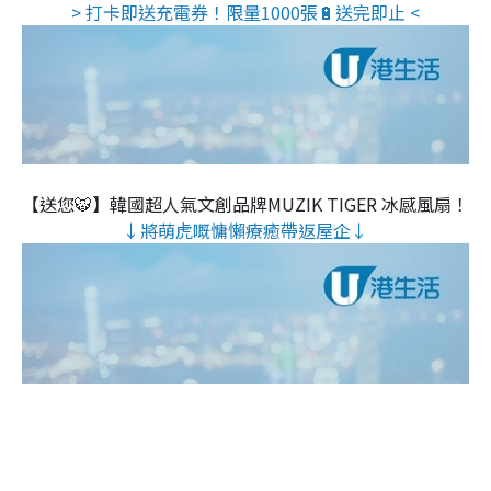
> 打卡即送充電券！限量1000張🔋送完即止 <
【送您🐯】韓國超人氣文創品牌MUZIK TIGER 冰感風扇！
↓將萌虎嘅慵懶療癒帶返屋企↓