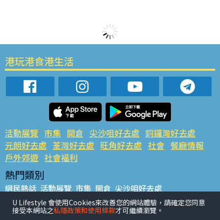
港玩港食港生活
活動展覽
市集
開倉
尖沙咀好去處
銅鑼灣好去處
元朗好去處
荃灣好去處
旺角好去處
社會
餐廳情報
戶外郊遊
社會福利
熱門類別
網民熱話
活動展覽
市集
開倉
尖沙咀好去處
銅鑼灣好去處
元朗好去處
荃灣好去處
旺角好去處
社會
U Lifestyle 會使用Cookies來改善您的網站體驗，請確定您同意
接受本網站之
私隱政策和使用條款
才可繼續瀏覽。
餐廳情報
戶外郊遊