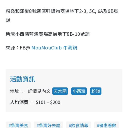
粉嶺和滿街8號帝庭軒購物商場地下2-3, 5C, 6A及6B號
舖
柴灣小西灣藍灣廣場高層地下8B-10號舖
來源：FB@
MouMouClub 牛涮鍋
活動資訊
地址
詳情見內文
天水圍
小西灣
粉嶺
人均消費
$101 - $200
柴灣美食
柴灣好去處
飲食情報
優惠著數