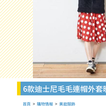
6款迪士尼毛毛連帽外套暖笠笠
首頁
購物情報
美妝服飾