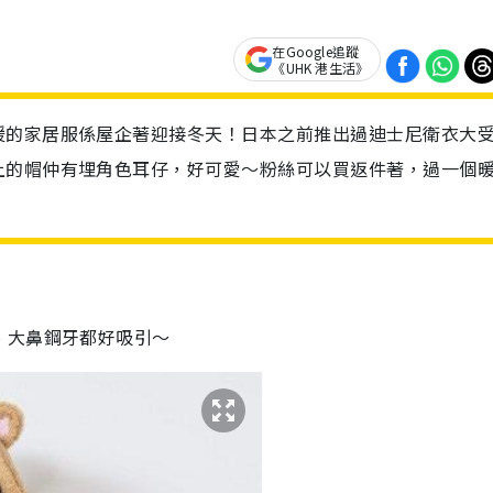
在Google追蹤
《UHK 港生活》
暖的家居服係屋企著迎接冬天！日本之前推出過迪士尼衛衣大
上的帽仲有埋角色耳仔，好可愛～粉絲可以買返件著，過一個
、大鼻鋼牙都好吸引～