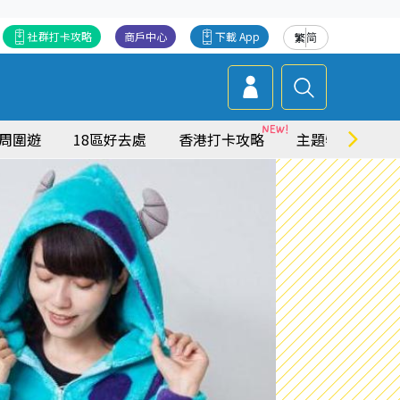
社群打卡攻略
商戶中心
下載 App
繁
简
周圍遊
18區好去處
香港打卡攻略
主題特集