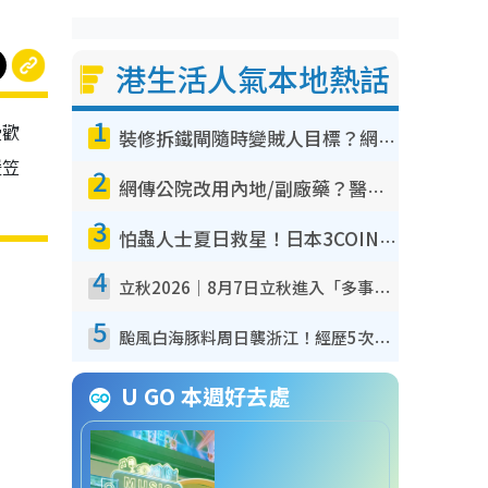
港生活人氣本地熱話
1
受歡
裝修拆鐵閘隨時變賊人目標？網民揭2大關鍵用途：裝新式等於白裝？附新舊鐵閘分別
暖笠
2
網傳公院改用內地/副廠藥？醫生拆解正副廠分別 揭4類人換藥隨時出事
3
怕蟲人士夏日救星！日本3COINS爆紅驅蟲神器$45起 1招「全程免觸碰」輕鬆搞定小強
4
立秋2026｜8月7日立秋進入「多事之秋」 3件事唔做得！專家教6招開運 清枱頭／銀包納氣接好運
5
颱風白海豚料周日襲浙江！經歷5次「眼牆置換」極罕見 成登陸內地最長途颱風
U GO 本週好去處