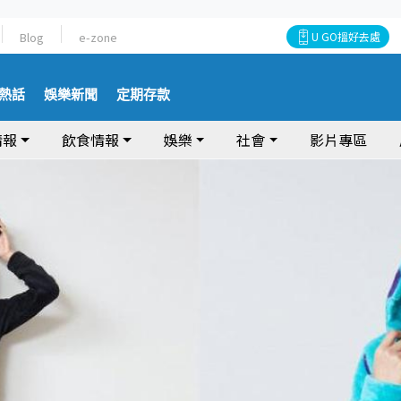
Blog
e-zone
U GO搵好去處
熱話
娛樂新聞
定期存款
情報
飲食情報
娛樂
社會
影片專區