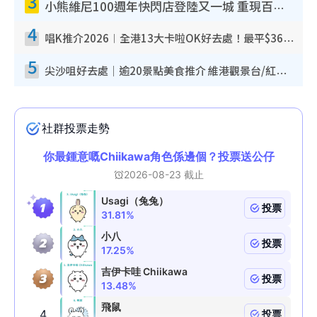
3
小熊維尼100週年快閃店登陸又一城 重現百畝森林經典場景／獨家限定盲盒登場／專屬DIY香水
4
唱K推介2026︱全港13大卡啦OK好去處！最平$36起 日文K都有！(附地址+收費詳情)
5
尖沙咀好去處｜逾20景點美食推介 維港觀景台/紅磚古蹟/九龍公園/室內遊樂場