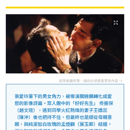
張愛玲筆下的男女角力，被導演關錦鵬轉化成愛
慾的影像詩篇。眾人眼中的「好好先生」 佟振保
（趙文瑄），遇到同學火紅熱熾的妻子王嬌蕊
（陳沖）後也把持不住，但最終也是順從母親意
願，與純潔如白玫瑰的孟煙鸝（葉玉卿）結婚。