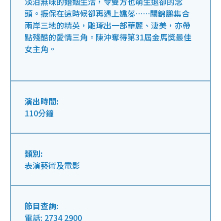
淡泊無味的婚姻生活，令雙方也萌生退卻的念
頭。振保在這時候卻再遇上嬌蕊……關錦鵬集合
兩岸三地的精英，雕琢出一部華麗、淒美，亦帶
點殘酷的愛情三角。陳沖奪得第31屆金馬獎最佳
女主角。
演出時間:
110分鐘
類別:
表演藝術及電影
節目查詢:
電話: 2734 2900