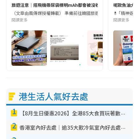
旅遊注意｜搭飛機帶尿袋標明mAh都會被沒收😱出發前切記檢查「1
呢款魚油大家
（文章由風傳媒授權轉載） 準備前往韓國旅遊的民眾，近期要特別留
💊 ｢精神返
閱讀更多
閱讀更多
港生活人氣好去處
1
【8月生日優惠2026】全港85大食買玩著數攻略 自助餐/火鍋放題同行免費＋誠品/DONKI送現金券
2
香港室內好去處｜逾35大歎冷氣室內好去處推介 室內活動免費避雨無懼落雨