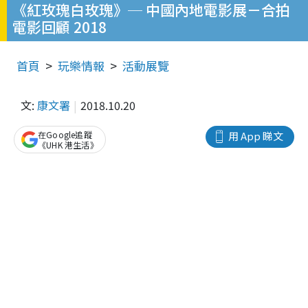
《紅玫瑰白玫瑰》─ 中國內地電影展－合拍
電影回顧 2018
首頁
玩樂情報
活動展覽
文:
康文署
2018.10.20
在Google追蹤
用 App 睇文
《UHK 港生活》