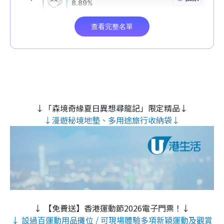
↓「森境奇緣夏日異想尋龍記」限定精品↓
↓漫遊秘境地墊、多用途旅行收納袋↓
↓ 【免費送】香港運動節2026電子門票！↓
↓ 設過百運動用品攤位 / 可現場體驗多項新穎運動及觀賞