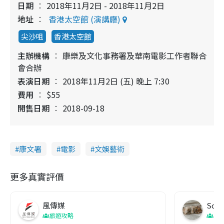
日期
2018年11月2日 - 2018年11月2日
地址
香港太空館 (演講廳)
尖沙咀
香港太空館
主辦機構
康樂及文化事務署及華南電影工作者聯合
會合辦
表演日期
2018年11月2日 (五) 晚上 7:30
費用
$55
開售日期
2018-09-18
康文署
電影
文娛藝術
更多真實評價
風傳媒
Soul
旅遊攻略
生