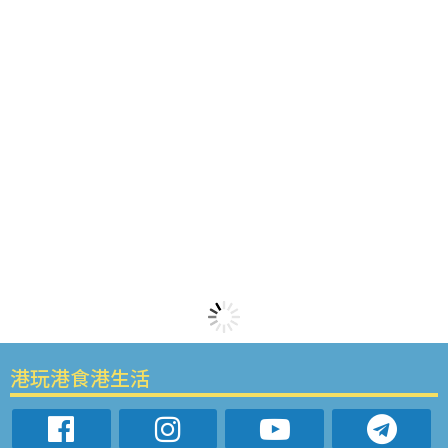
港玩港食港生活