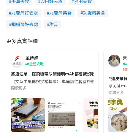
荃灣美食
沙田好去處
沙田美食
九龍灣好去處
九龍灣美食
銅鑼灣美食
銅鑼灣好去處
甜品
更多真實評價
風傳媒
營養教
旅遊攻略
生
香港
旅遊注意｜搭飛機帶尿袋標明mAh都會被沒收😱出發前切記檢查「1
#連皮帶籽都
（文章由風傳媒授權轉載） 準備前往韓國旅遊的民眾，近期要特別留
夏天其中一種時
閱讀更多
閱讀更多