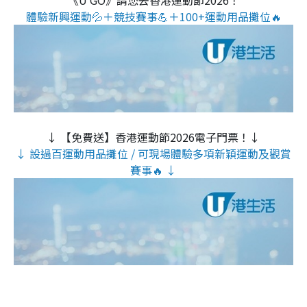
《U GO》請您去香港運動節2026！
體驗新興運動💦＋競技賽事💪＋100+運動用品攤位🔥
↓ 【免費送】香港運動節2026電子門票！↓
↓ 設過百運動用品攤位 / 可現場體驗多項新穎運動及觀賞
賽事🔥 ↓