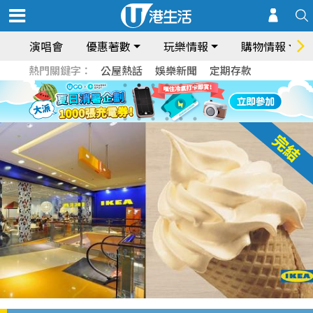
演唱會
優惠著數
玩樂情報
購物情報
熱門關鍵字：
公屋熱話
娛樂新聞
定期存款