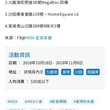
2.九龍灣宏照道38號MegaBox 四樓
3.沙田鄉事會路138號，HomeSquare L6
4.荃灣青山公路388號8咪半3樓
來源：FB@
IKEA 宜家家居
活動資訊
日期
2018年10月18日 - 2018年11月8日
地址
詳情見內文
九龍灣
荃灣
沙田
銅鑼灣
人均消費
$50或以下
IKEA
IKEA小食
飲食情報
荃灣好去處