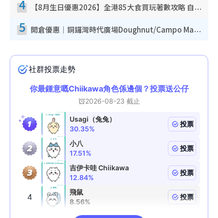
4
【8月生日優惠2026】全港85大食買玩著數攻略 自助餐/火鍋放題同行免費＋誠品/DONKI送現金券
5
開倉優惠｜銅鑼灣時代廣場Doughnut/Campo Marzio開倉低至1折！背囊、書包、手袋劈價$200起