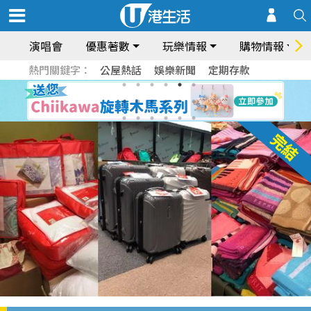
演唱會
優惠著數
玩樂情報
購物情報
熱門關鍵字：
公屋熱話
娛樂新聞
定期存款