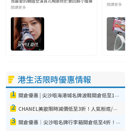
我最愛的韓國女演員孔曉振終於要回歸小螢幕啦!這次的劇本改編自同名
閱讀更多
閱讀更多
港生活限時優惠情報
1
開倉優惠 | 尖沙咀海港城名牌波鞋開倉低至1折！On鞋$899起／Joy&Peace鞋履$98起
2
CHANEL美妝限時減價低至3折！人氣粉底/唇膏/精華液低至$275！COCO香水都有平
3
開倉優惠｜尖沙咀名牌行李箱開倉低至4折！一連5日 American Tourister/ace./Hallmark $200起！