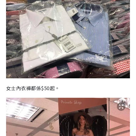
女士內衣褲都係$50起。