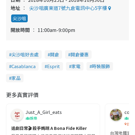
地址
尖沙咀廣東道7號九倉電訊中心5字樓
尖沙咀
開放時間
11:00am-9:00pm
尖沙咀好去處
開倉
開倉優惠
Casablanca
Esprit
家電
時裝服飾
家品
更多真實評價
Just_A_Girl_eats
co c
娛樂
吹
台灣
追劇日常🎬 殺手媽咪 A Bona Fide Killer
台灣地鐵宣