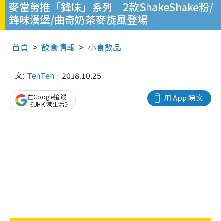
麥當勞推「鋒味」系列 2款ShakeShake粉/
鋒味漢堡/曲奇奶茶麥旋風登場
首頁
飲食情報
小食飲品
文:
TenTen
2018.10.25
在Google追蹤
用 App 睇文
《UHK 港生活》