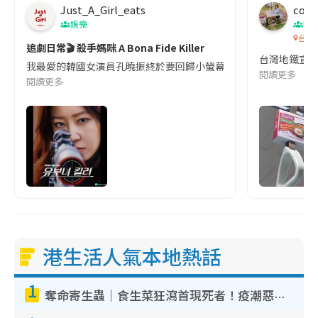
Just_A_Girl_eats
co c
娛樂
吹
台灣
追劇日常🎬 殺手媽咪 A Bona Fide Killer
台灣地鐵宣
我最愛的韓國女演員孔曉振終於要回歸小螢幕啦!這次的劇本改編自同名
閱讀更多
閱讀更多
港生活人氣本地熱話
1
奪命寄生蟲｜食生菜狂瀉首現死者！疫潮惡化錄1.8萬宗病例 揭洗菜3大謬誤