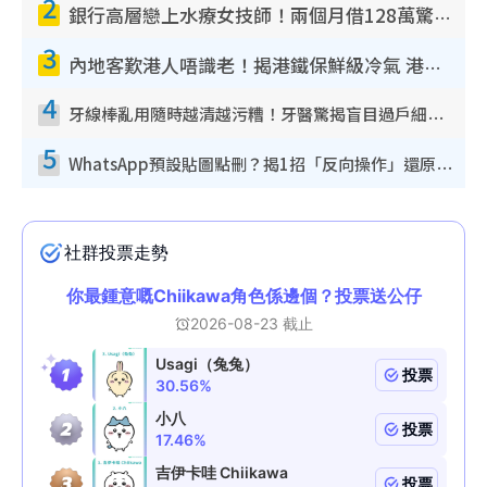
2
銀行高層戀上水療女技師！兩個月借128萬驚覺「沉船」沉落火海 揭背後疑似邪教操控賣淫
3
內地客歎港人唔識老！揭港鐵保鮮級冷氣 港人求放過：咪投訴
4
牙線棒亂用隨時越清越污糟！牙醫驚揭盲目過戶細菌恐致蛀牙：呢種先係日常真保養
5
WhatsApp預設貼圖點刪？揭1招「反向操作」還原簡潔介面 附3步實測教學