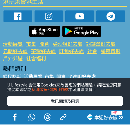
港玩港食港生活
活動展覽
市集
開倉
尖沙咀好去處
銅鑼灣好去處
元朗好去處
荃灣好去處
旺角好去處
社會
餐廳情報
戶外郊遊
社會福利
熱門類別
網民熱話
活動展覽
市集
開倉
尖沙咀好去處
銅鑼灣好去處
元朗好去處
荃灣好去處
旺角好去處
社會
U Lifestyle 會使用Cookies來改善您的網站體驗，請確定您同意
接受本網站之
私隱政策和使用條款
才可繼續瀏覽。
餐廳情報
戶外郊遊
熱門標籤
我已閱讀及同意
#UGO搵好去處
#人氣活動推介
#美食社群熱話
#親子玩樂好去處
#ULifestyle應用程式
#限時搶
本週好去處
#UJetso禮物放送
#ULifestyle商戶中心
#著數
#網絡熱話