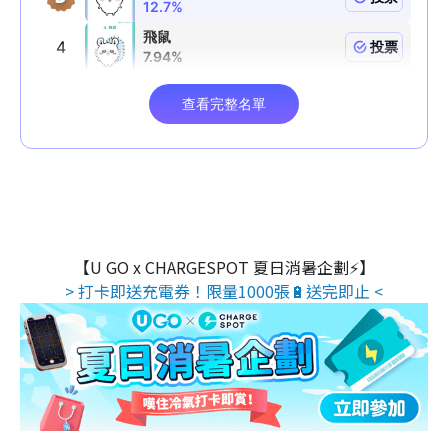
【U GO x CHARGESPOT 夏日消暑企劃⚡】
> 打卡即送充電券！限量1000張🔋送完即止 <