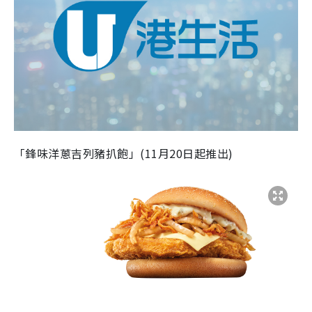
「鋒味洋蔥吉列豬扒飽」(11月20日起推出)