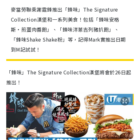
麥當勞聯乘謝霆鋒推出「鋒味」The Signature
Collection漢堡和一系列美食！包括「鋒味安格
斯・煎蛋肉醬飽」、「鋒味洋蔥吉列豬扒飽」、
「鋒味Shake Shake粉」等，記得Mark實推出日期
到M記試試！
「鋒味」The Signature Collection漢堡將會於26日起
推出！