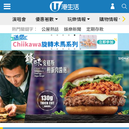
演唱會
優惠著數
玩樂情報
購物情報
熱門關鍵字：
公屋熱話
娛樂新聞
定期存款