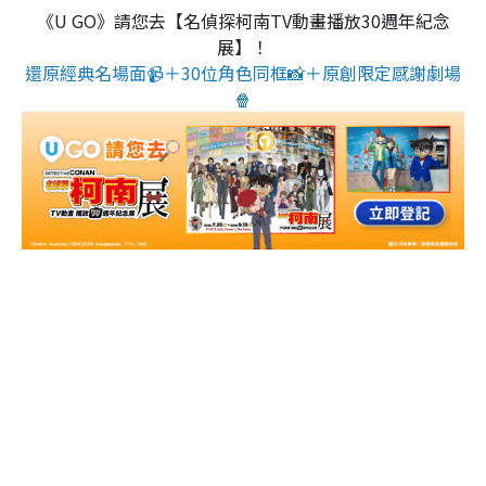
《U GO》請您去【名偵探柯南TV動畫播放30週年紀念
展】！
還原經典名場面📹＋30位角色同框📸＋原創限定感謝劇場
🍿