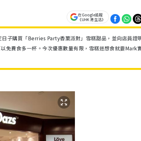
在Google追蹤
《UHK 港生活》
定日子購買「Berries Party香菓派對」雪糕甜品，並向店員證
賬戶，就可以免費食多一杯。今次優惠數量有限，雪糕迷想食就要Mark