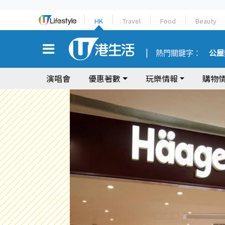
HK
Travel
Food
Beauty
熱門關鍵字：
公屋
演唱會
優惠著數
玩樂情報
購物