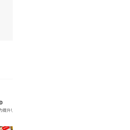

帶的行動電源機身已標示「10000mAh」，卻仍被要求當場丟棄，讓他
注力提升!｣ 長時間對住電腦､剪片寫稿,成日覺得眼睛乾澀､腦袋好似｢斷線｣｡試咗
好多鮮為人知嘅好處：減肥、消水腫、降血脂、美白養顏👇 冬瓜5大功效✨ 1️⃣ 利尿