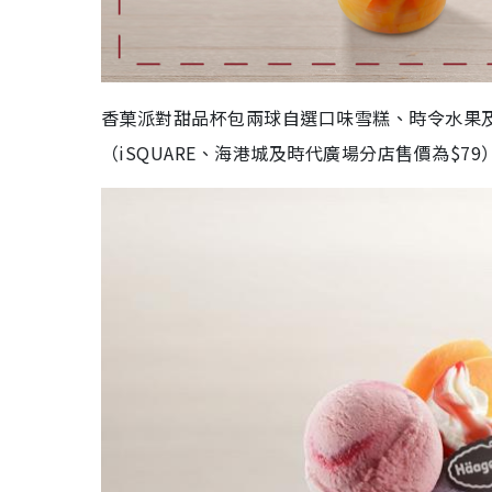
香菓派對甜品杯包兩球自選口味雪糕、時令水果及棉
（iSQUARE、海港城及時代廣場分店售價為$79