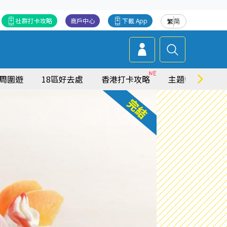
社群打卡攻略
商戶中心
下載 App
繁
简
周圍遊
18區好去處
香港打卡攻略
主題特集