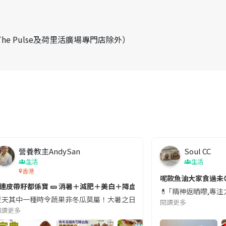
The Pulse及荷里活廣場專門店除外）
營養教主AndySan
Soul CC
生活
生活
香港
切記檢查「1標示」🚨
呢款魚油大家食過未
#連皮帶籽都係寶 🥒 消暑＋減肥＋美白＋降血脂
近期要特別留意隨身行李中的行動電源。一名旅客日前在機場安檢時，明明攜
💊 ｢精神返晒嚟,專
天其中一種時令蔬果非冬瓜莫屬！大暑之日，點都要飲碗冬瓜湯消暑解渴！除了解暑，冬瓜仲有
閱讀更多
閱讀更多