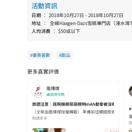
活動資訊
日期
2018年10月27日 - 2018年10月27日
地址
全線Häagen-Dazs雪糕專門店（淺水灣
人均消費
$50或以下
優惠著數
甜品
更多真實評價
風傳媒
旅遊攻略
旅遊注意｜搭飛機帶尿袋標明mAh都會被沒收😱出發前
（文章由風傳媒授權轉載） 準備前往韓國旅遊的民眾，
夏
閱讀更多