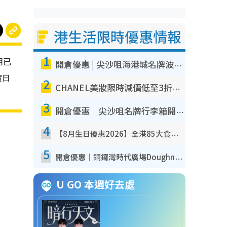
港生活限時優惠情報
1
明已
開倉優惠 | 尖沙咀海港城名牌波鞋開倉低至1折！On鞋$899起／Joy&Peace鞋履$98起
實日
2
CHANEL美妝限時減價低至3折！人氣粉底/唇膏/精華液低至$275！COCO香水都有平
3
開倉優惠｜尖沙咀名牌行李箱開倉低至4折！一連5日 American Tourister/ace./Hallmark $200起！
4
【8月生日優惠2026】全港85大食買玩著數攻略 自助餐/火鍋放題同行免費＋誠品/DONKI送現金券
5
開倉優惠｜銅鑼灣時代廣場Doughnut/Campo Marzio開倉低至1折！背囊、書包、手袋劈價$200起
U GO 本週好去處