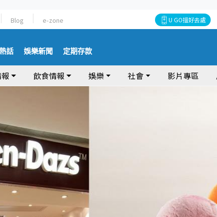
Blog
e-zone
U GO搵好去處
熱話
娛樂新聞
定期存款
情報
飲食情報
娛樂
社會
影片專區