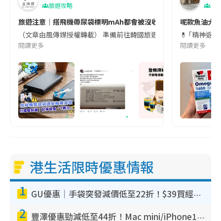
旅遊攻略
生
旅遊注意｜搭飛機帶尿袋標明mAh都會被沒收😱出發前切記檢查「1
呢款魚油大家
（文章由風傳媒授權轉載） 準備前往韓國旅遊的民眾，近期要特別留
💊 ｢精神返
閱讀更多
閱讀更多
港生活限時優惠情報
1
GU優惠｜手袋突發減價低至22折！$39買經典波士頓包/餃子袋！飾物同步減價$29起！
2
豐澤優惠勁減低至44折！Mac mini/iPhone17Pro大減價！廚房家電$220起