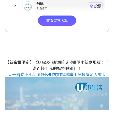
【新會員限定】《U GO》請你睇👹《蠟筆小新劇場版：千
奇百怪！我的妖怪假期》！
↓一齊睇下小新同妖怪朋友們點樣聯手拯救屋企人啦↓