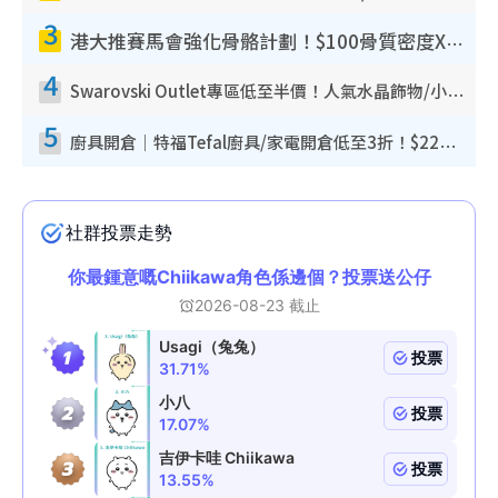
3
港大推賽馬會強化骨骼計劃！$100骨質密度X光檢查 完成免費運動訓練送超市禮券！附參加資格
4
Swarovski Outlet專區低至半價！人氣水晶飾物/小擺設$138起！迪士尼款/水晶高跟鞋都有平
5
廚具開倉｜特福Tefal廚具/家電開倉低至3折！$220起買平底鍋/炒鑊/湯煲！電飯煲/吸塵機/燙斗$418起