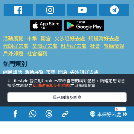
活動展覽
市集
開倉
尖沙咀好去處
銅鑼灣好去處
元朗好去處
荃灣好去處
旺角好去處
社會
餐廳情報
戶外郊遊
社會福利
熱門類別
網民熱話
活動展覽
市集
開倉
尖沙咀好去處
銅鑼灣好去處
元朗好去處
荃灣好去處
旺角好去處
社會
U Lifestyle 會使用Cookies來改善您的網站體驗，請確定您同意
接受本網站之
私隱政策和使用條款
才可繼續瀏覽。
餐廳情報
戶外郊遊
熱門標籤
我已閱讀及同意
#UGO搵好去處
#人氣活動推介
#美食社群熱話
#親子玩樂好去處
#ULifestyle應用程式
#限時搶
本週好去處
#UJetso禮物放送
#ULifestyle商戶中心
#著數
#網絡熱話
香港經濟日報版權所有©2026