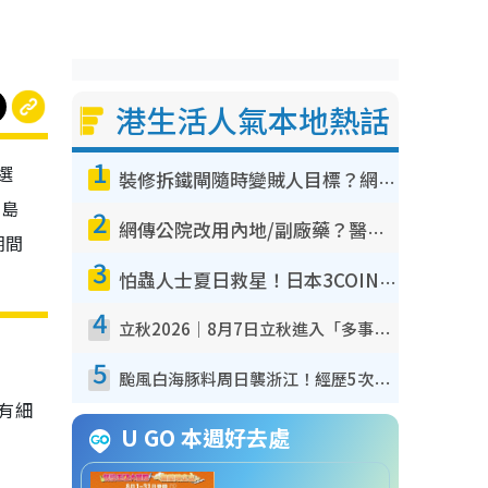
港生活人氣本地熱話
1
選
裝修拆鐵閘隨時變賊人目標？網民揭2大關鍵用途：裝新式等於白裝？附新舊鐵閘分別
港島
2
網傳公院改用內地/副廠藥？醫生拆解正副廠分別 揭4類人換藥隨時出事
期間
3
怕蟲人士夏日救星！日本3COINS爆紅驅蟲神器$45起 1招「全程免觸碰」輕鬆搞定小強
4
立秋2026｜8月7日立秋進入「多事之秋」 3件事唔做得！專家教6招開運 清枱頭／銀包納氣接好運
5
颱風白海豚料周日襲浙江！經歷5次「眼牆置換」極罕見 成登陸內地最長途颱風
大有細
U GO 本週好去處