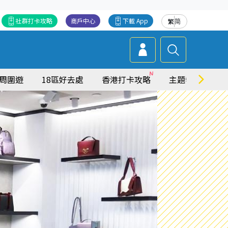
社群打卡攻略
商戶中心
下載 App
繁
简
周圍遊
18區好去處
香港打卡攻略
主題特集