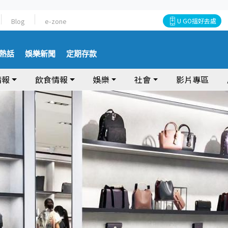
Blog
e-zone
U GO搵好去處
熱話
娛樂新聞
定期存款
情報
飲食情報
娛樂
社會
影片專區