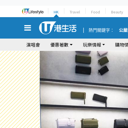
HK
Travel
Food
Beauty
熱門關鍵字：
公屋
演唱會
優惠著數
玩樂情報
購物