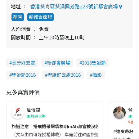
地址
香港葵青區葵涌興芳路223號新都會廣場
葵芳
新都會廣場
人均消費
免費
開放時間
上午10時至晚上10時
葵芳好去處
新都會廣場
2018聖誕節
聖誕節2018
聖誕好去處2018
攝影
更多真實評價
風傳媒
營養教
旅遊攻略
生
香港
旅遊注意｜搭飛機帶尿袋標明mAh都會被沒收😱出發前切記檢查「1
#連皮帶籽都
（文章由風傳媒授權轉載） 準備前往韓國旅遊的民眾，近期要特別留