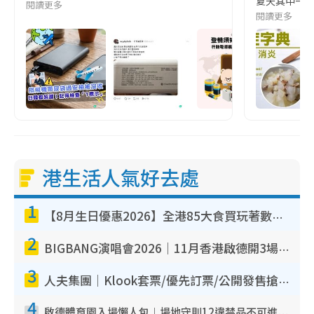
夏天其中一種時
閱讀更多
閱讀更多
港生活人氣好去處
1
【8月生日優惠2026】全港85大食買玩著數攻略 自助餐/火鍋放題同行免費＋誠品/DONKI送現金券
2
BIGBANG演唱會2026｜11月香港啟德開3場！實名制VIP申請、優先購票攻略
3
人夫集團｜Klook套票/優先訂票/公開發售搶飛攻略！附票價.購票連結.場地座位表
4