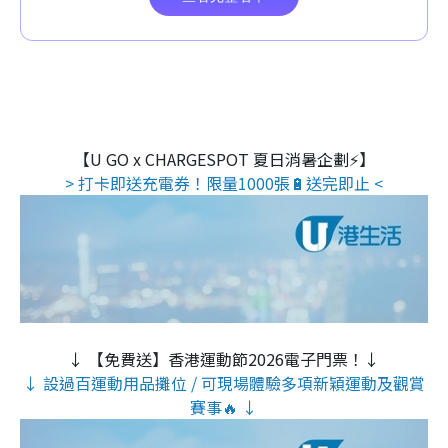
【U GO x CHARGESPOT 夏日消暑企劃⚡】
> 打卡即送充電券！限量1000張🔋送完即止 <
↓ 【免費送】香港運動節2026電子門票！↓
↓ 設過百運動用品攤位 / 可現場體驗多項新穎運動及觀賞
賽事🔥 ↓