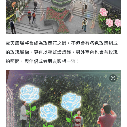
露天廣場將會成為玫瑰花之園，不但會有各色玫瑰組成
的玫瑰層梯，更有以霓虹燈燈飾，另外室內也會有玫瑰
拍照閣，與伴侶或者朋友影相一流！