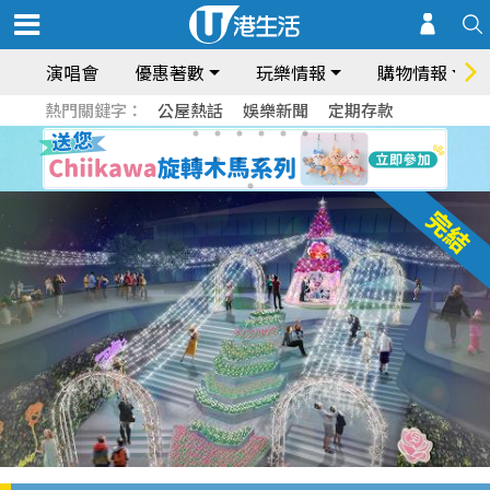
演唱會
優惠著數
玩樂情報
購物情報
熱門關鍵字：
公屋熱話
娛樂新聞
定期存款