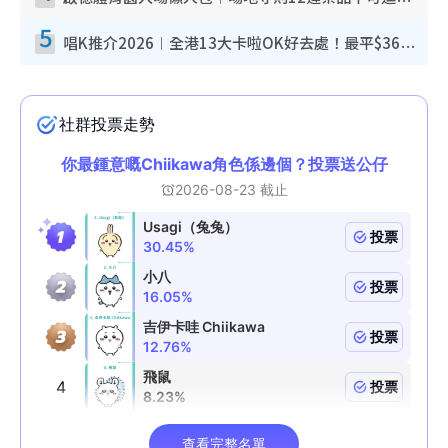
啟德體育園入場懶人包︱場地守則12違禁品不可進場准帶細水樽但全場禁樽蓋！應援牌有限制！
5
唱K推介2026︱全港13大卡啦OK好去處！最平$36起 日文K都有！(附地址+收費詳情)