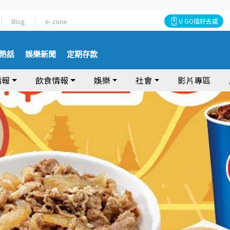
Blog
e-zone
U GO搵好去處
熱話
娛樂新聞
定期存款
情報
飲食情報
娛樂
社會
影片專區