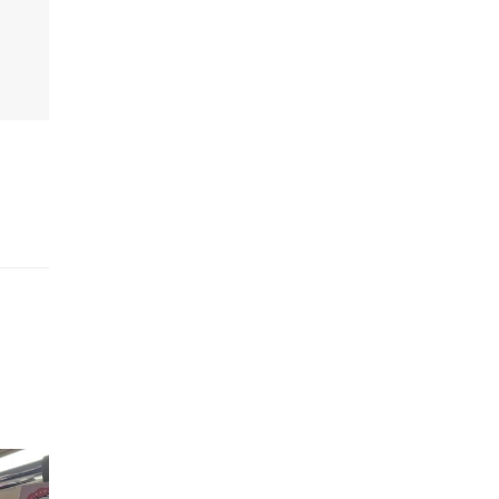
的職員,但其實暗地裡是負責處決逃過法網罪犯的阻擊手｡ 劇情從柳寶娜結束