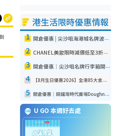
港生活限時優惠情報
1
到
開倉優惠 | 尖沙咀海港城名牌波鞋開倉低至1折！On鞋$899起／Joy&Peace鞋履$98起
2
CHANEL美妝限時減價低至3折！人氣粉底/唇膏/精華液低至$275！COCO香水都有平
3
開倉優惠｜尖沙咀名牌行李箱開倉低至4折！一連5日 American Tourister/ace./Hallmark $200起！
4
【8月生日優惠2026】全港85大食買玩著數攻略 自助餐/火鍋放題同行免費＋誠品/DONKI送現金券
5
開倉優惠｜銅鑼灣時代廣場Doughnut/Campo Marzio開倉低至1折！背囊、書包、手袋劈價$200起
U GO 本週好去處