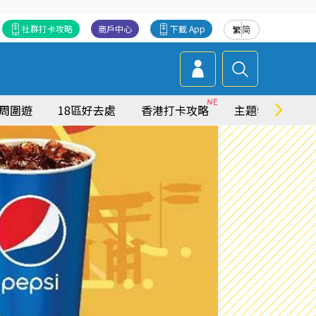
社群打卡攻略
商戶中心
下載 App
繁
简
周圍遊
18區好去處
香港打卡攻略
主題特集