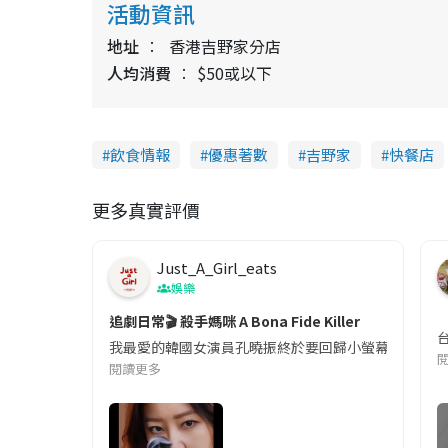
活動資訊
地址
香港吉野家分店
人均消費
$50或以下
飲食情報
優惠著數
吉野家
快餐店
更多真實評價
Just_A_Girl_eats
娛樂
追劇日常🎬 殺手媽咪 A Bona Fide Killer
我最愛的韓國女演員孔曉振終於要回歸小螢幕啦!這次的劇
閱讀更多