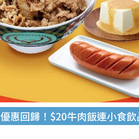
優惠回歸！$20牛肉飯連小食飲