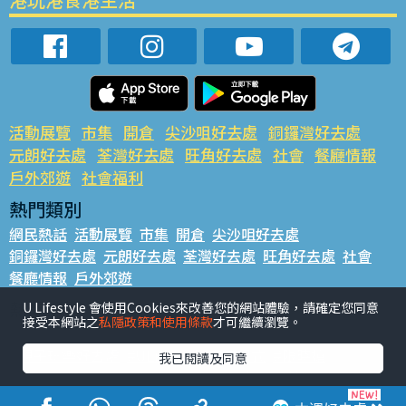
活動展覽
市集
開倉
尖沙咀好去處
銅鑼灣好去處
元朗好去處
荃灣好去處
旺角好去處
社會
餐廳情報
戶外郊遊
社會福利
熱門類別
網民熱話
活動展覽
市集
開倉
尖沙咀好去處
銅鑼灣好去處
元朗好去處
荃灣好去處
旺角好去處
社會
餐廳情報
戶外郊遊
熱門標籤
U Lifestyle 會使用Cookies來改善您的網站體驗，請確定您同意
接受本網站之
私隱政策和使用條款
才可繼續瀏覽。
#UGO搵好去處
#人氣活動推介
#美食社群熱話
#親子玩樂好去處
#ULifestyle應用程式
#限時搶
我已閱讀及同意
#UJetso禮物放送
#ULifestyle商戶中心
#著數
#網絡熱話