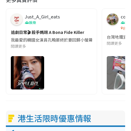
Just_A_Girl_eats
co c
娛樂
吹
台灣
追劇日常🎬 殺手媽咪 A Bona Fide Killer
台灣地鐵宣
我最愛的韓國女演員孔曉振終於要回歸小螢幕啦!這次的劇本改編自同名
閱讀更多
閱讀更多
港生活限時優惠情報