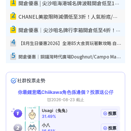
1
開倉優惠 | 尖沙咀海港城名牌波鞋開倉低至1折！On鞋$899起／Joy&Peace鞋履$98起
2
CHANEL美妝限時減價低至3折！人氣粉底/唇膏/精華液低至$275！COCO香水都有平
3
開倉優惠｜尖沙咀名牌行李箱開倉低至4折！一連5日 American Tourister/ace./Hallmark $200起！
4
【8月生日優惠2026】全港85大食買玩著數攻略 自助餐/火鍋放題同行免費＋誠品/DONKI送現金券
5
開倉優惠｜銅鑼灣時代廣場Doughnut/Campo Marzio開倉低至1折！背囊、書包、手袋劈價$200起