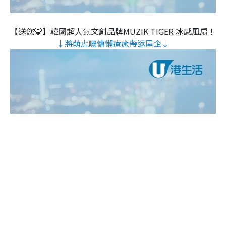
【送您🐯】韓國超人氣文創品牌MUZIK TIGER 冰感風扇！
↓將萌虎嘅慵懶療癒帶返屋企↓