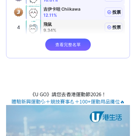
《U GO》請您去香港運動節2026！
體驗新興運動💦＋競技賽事💪＋100+運動用品攤位🔥