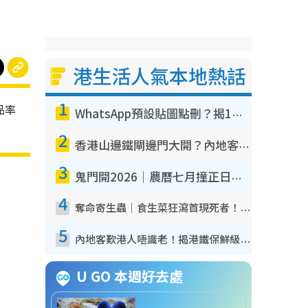
港生活人氣本地熱話
1
品率
WhatsApp預設貼圖點刪？揭1招「反向操作」還原簡潔介面 附3步實測教學
2
香港山邊鐵閘邊門大開？內地客困惑意義何在！網民神回覆：呢種叫法理性防禦
3
鬼門開2026｜農曆七月撞正日全食特別邪？專家警告切忌做一事！揭4大禁忌+2招保平安
4
奪命寄生蟲｜食生菜狂瀉首現死者！疫潮惡化錄1.8萬宗病例 揭洗菜3大謬誤
5
內地客歎港人唔識老！揭港鐵保鮮級冷氣 港人求放過：咪投訴
U GO 本週好去處