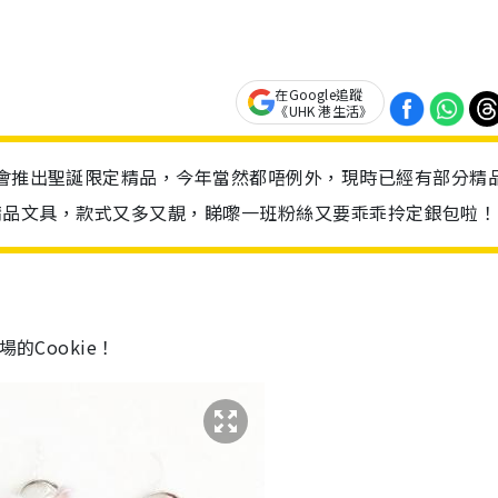
在Google追蹤
《UHK 港生活》
都會推出聖誕限定精品，今年當然都唔例外，現時已經有部分精
sum精品文具，款式又多又靚，睇嚟一班粉絲又要乖乖拎定銀包啦！
的Cookie！