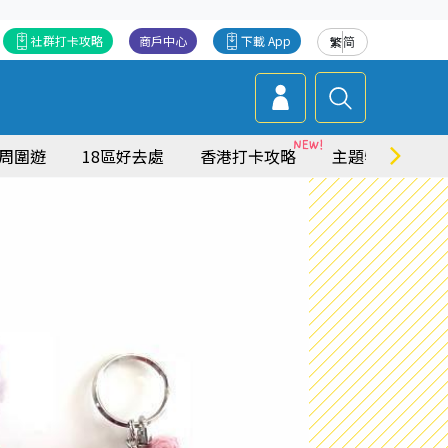
社群打卡攻略
商戶中心
下載 App
繁
简
周圍遊
18區好去處
香港打卡攻略
主題特集