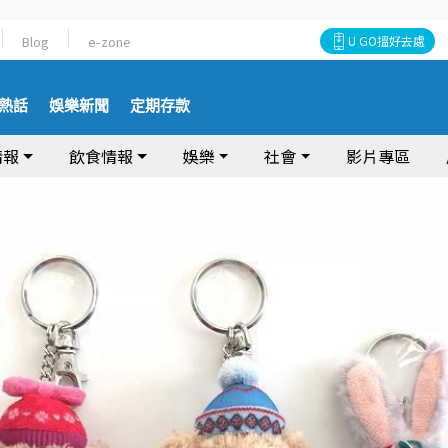
Blog
e-zone
U GO搵好去處
熱話
娛樂新聞
定期存款
情報
飲食情報
娛樂
社會
影片專區