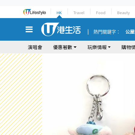
HK
Travel
Food
Beauty
熱門關鍵字：
公屋
演唱會
優惠著數
玩樂情報
購物