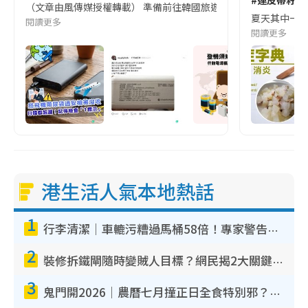
#連皮帶籽都
（文章由風傳媒授權轉載） 準備前往韓國旅遊的民眾，近期要特別留
夏天其中一種時
閱讀更多
閱讀更多
港生活人氣本地熱話
1
行李清潔｜車轆污糟過馬桶58倍！專家警告忌用酒精抹 教1招免污手除菌
2
裝修拆鐵閘隨時變賊人目標？網民揭2大關鍵用途：裝新式等於白裝？附新舊鐵閘分別
3
鬼門開2026｜農曆七月撞正日全食特別邪？專家警告切忌做一事！揭4大禁忌+2招保平安