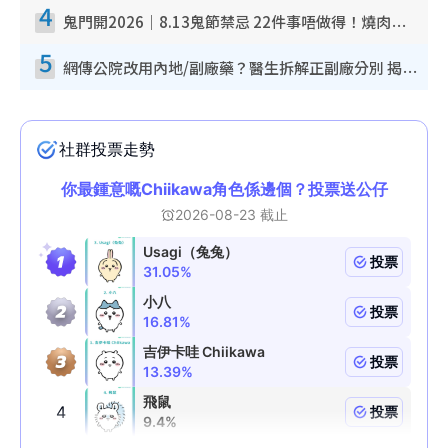
4
鬼門開2026｜8.13鬼節禁忌 22件事唔做得！燒肉、刺身要少食？半夜勿吹口哨/打呢個電話
5
網傳公院改用內地/副廠藥？醫生拆解正副廠分別 揭4類人換藥隨時出事