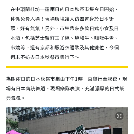
在中環蘭桂坊一連兩日的日本秋祭市集今日開始，
仲係免費入場！現場環境讓人彷如置身於日本街
頭，好有氣氛！另外，市集帶來多款日式小食及日
本酒，包括芝士蟹籽玉子燒、燒和牛、咖喱牛舌、
串燒等。還有京都和服浴衣體驗及其他攤位，今個
週末不妨去日本秋祭市集行下～
為期兩日的日本秋祭市集由下午
1
時一直舉行至深夜，現
場有日本傳統舞蹈、現場樂隊表演，充滿濃厚的日式祭
典氣氛。