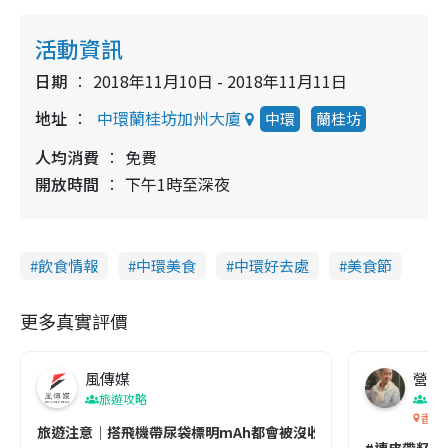
活動資訊
日期
2018年11月10日 - 2018年11月11日
地址
中環蘭桂坊加州大廈
中環
蘭桂坊
人均消費
免費
開放時間
下午1時至深夜
飲食情報
中環美食
中環好去處
美食節
更多真實評價
風傳媒
營養教
旅遊攻略
生
香港
旅遊注意｜搭飛機帶尿袋標明mAh都會被沒收😱出發前切記檢查「1