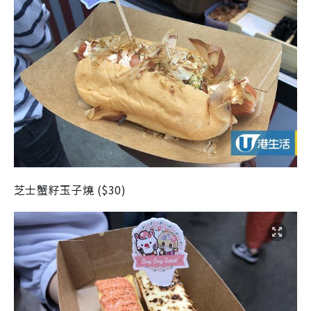
芝士蟹籽玉子燒
(
$30
)