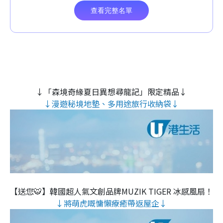
↓「森境奇緣夏日異想尋龍記」限定精品↓
↓漫遊秘境地墊、多用途旅行收納袋↓
【送您🐯】韓國超人氣文創品牌MUZIK TIGER 冰感風扇！
↓將萌虎嘅慵懶療癒帶返屋企↓