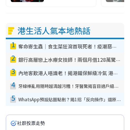
港生活人氣本地熱話
1
奪命寄生蟲｜食生菜狂瀉首現死者！疫潮惡化錄1.8萬宗病例 揭洗菜3大謬誤
2
銀行高層戀上水療女技師！兩個月借128萬驚覺「沉船」沉落火海 揭背後疑似邪教操控賣淫
3
內地客歎港人唔識老！揭港鐵保鮮級冷氣 港人求放過：咪投訴
4
牙線棒亂用隨時越清越污糟！牙醫驚揭盲目過戶細菌恐致蛀牙：呢種先係日常真保養
5
WhatsApp預設貼圖點刪？揭1招「反向操作」還原簡潔介面 附3步實測教學