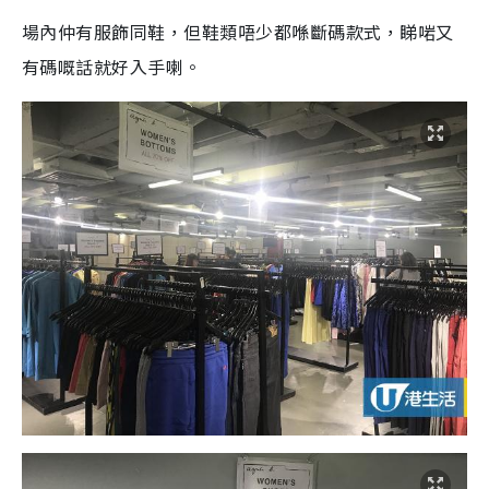
場內仲有服飾同鞋，但鞋類唔少都喺斷碼款式，睇啱又
有碼嘅話就好入手喇。