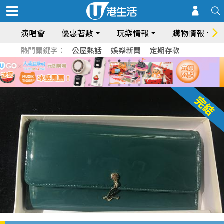
演唱會
優惠著數
玩樂情報
購物情報
熱門關鍵字：
公屋熱話
娛樂新聞
定期存款