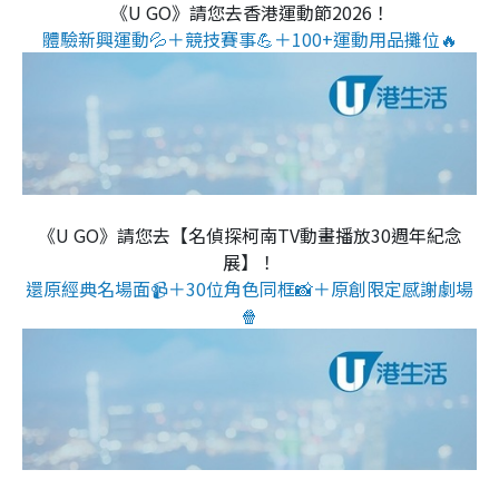
《U GO》請您去香港運動節2026！
體驗新興運動💦＋競技賽事💪＋100+運動用品攤位🔥
《U GO》請您去【名偵探柯南TV動畫播放30週年紀念
展】！
還原經典名場面📹＋30位角色同框📸＋原創限定感謝劇場
🍿