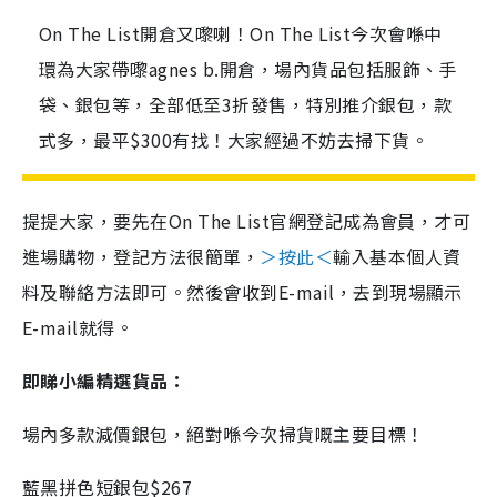
On The List開倉又嚟喇！On The List今次會喺中
環為大家帶嚟agnes b.開倉，場內貨品包括服飾、手
袋、銀包等，全部低至3折發售，特別推介銀包，款
式多，最平$300有找！大家經過不妨去掃下貨。
提提大家，要先在On The List官網登記成為會員，才可
進場購物，登記方法很簡單，
＞按此＜
輸入基本個人資
料及聯絡方法即可。然後會收到E-mail，去到現場顯示
E-mail就得
。
即睇小編精選貨品：
場內多款減價銀包，絕對喺今次掃貨嘅主要目標！
藍黑拼色短銀包$267