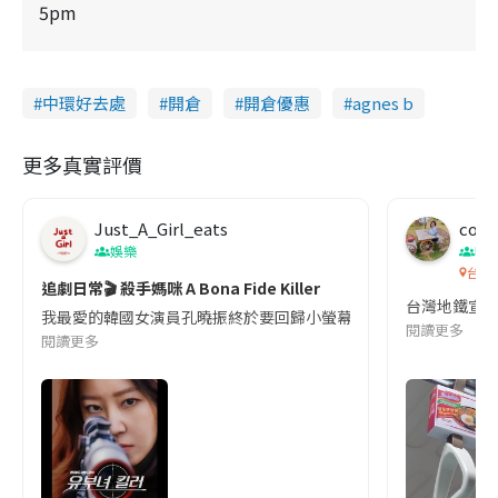
5pm
中環好去處
開倉
開倉優惠
agnes b
更多真實評價
Just_A_Girl_eats
co c
娛樂
吹
台灣
追劇日常🎬 殺手媽咪 A Bona Fide Killer
台灣地鐵宣
我最愛的韓國女演員孔曉振終於要回歸小螢幕啦!這次的劇本改編自同名
閱讀更多
閱讀更多