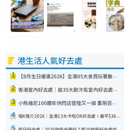
港生活人氣好去處
1
【8月生日優惠2026】全港85大食買玩著數攻略 自助餐/火鍋放題同行免費＋誠品/DONKI送現金券
2
香港室內好去處｜逾35大歎冷氣室內好去處推介 室內活動免費避雨無懼落雨
3
小熊維尼100週年快閃店登陸又一城 重現百畝森林經典場景／獨家限定盲盒登場／專屬DIY香水
4
唱K推介2026︱全港13大卡啦OK好去處！最平$36起 日文K都有！(附地址+收費詳情)
5