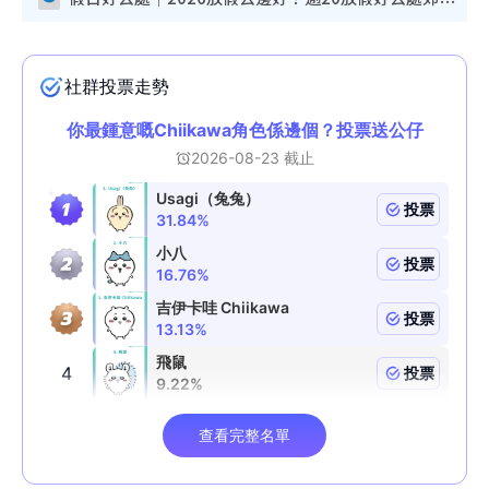
假日好去處｜2026放假去邊好？逾20放假好去處郊外/秘景 休閒半日或一日遊