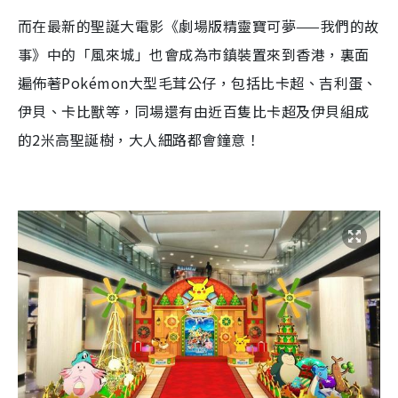
而在最新的聖誕大電影《劇場版精靈寶可夢——我們的故
事》中的「風來城」也會成為市鎮裝置來到香港，裏面
遍佈著Pokémon大型毛茸公仔，包括比卡超、吉利蛋、
伊貝、卡比獸等，同場還有由近百隻比卡超及伊貝組成
的2米高聖誕樹，大人細路都會鐘意
！