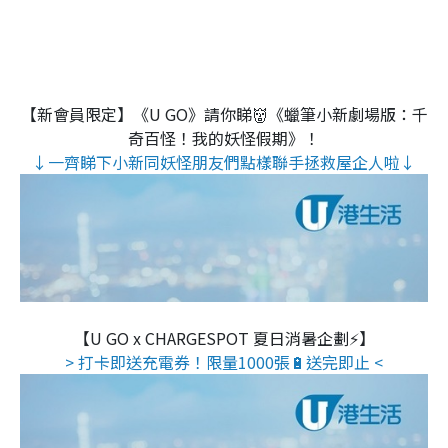
【新會員限定】《U GO》請你睇👹《蠟筆小新劇場版：千
奇百怪！我的妖怪假期》！
↓一齊睇下小新同妖怪朋友們點樣聯手拯救屋企人啦↓
【U GO x CHARGESPOT 夏日消暑企劃⚡】
> 打卡即送充電券！限量1000張🔋送完即止 <