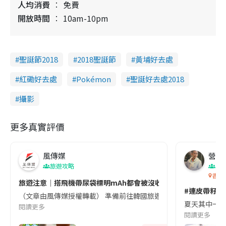
人均消費
免費
開放時間
10am-10pm
聖誕節2018
2018聖誕節
黃埔好去處
紅磡好去處
Pokémon
聖誕好去處2018
攝影
更多真實評價
風傳媒
營養教
旅遊攻略
生
香港
旅遊注意｜搭飛機帶尿袋標明mAh都會被沒收😱出發前切記檢查「1
#連皮帶籽都
（文章由風傳媒授權轉載） 準備前往韓國旅遊的民眾，近期要特別留
夏天其中一種時
閱讀更多
閱讀更多