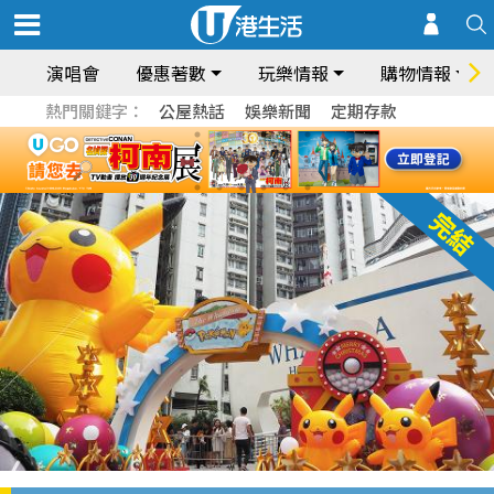
演唱會
優惠著數
玩樂情報
購物情報
熱門關鍵字：
公屋熱話
娛樂新聞
定期存款