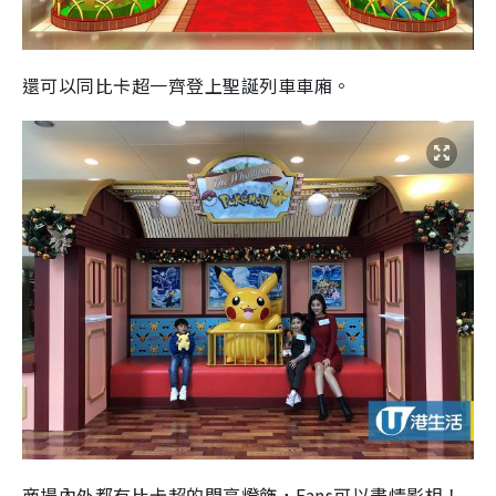
還可以同比卡超一齊登上聖誕列車車廂
。
商場內外都有比卡超的閃亮燈飾，Fans可以盡情影相
！