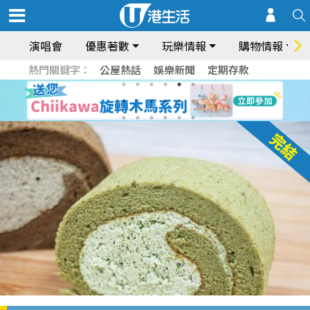
演唱會
優惠著數
玩樂情報
購物情報
熱門關鍵字：
公屋熱話
娛樂新聞
定期存款