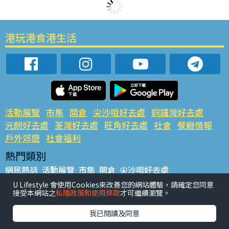
港玩港食港生活
活動展覽
市集
開倉
尖沙咀好去處
銅鑼灣好去處
元朗好去處
荃灣好去處
旺角好去處
社會
餐廳情報
戶外郊遊
社會福利
熱門類別
網民熱話
活動展覽
市集
開倉
尖沙咀好去處
銅鑼灣好去處
元朗好去處
荃灣好去處
旺角好去處
社會
U Lifestyle 會使用Cookies來改善您的網站體驗，請確定您同意
接受本網站之
私隱政策和使用條款
才可繼續瀏覽。
餐廳情報
戶外郊遊
熱門標籤
我已閱讀及同意
#UGO搵好去處
#人氣活動推介
#美食社群熱話