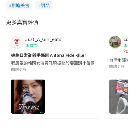
觀塘美食
甜品
更多真實評價
Just_A_Girl_eats
co c
娛樂
吹
台灣
追劇日常🎬 殺手媽咪 A Bona Fide Killer
台灣地鐵宣
我最愛的韓國女演員孔曉振終於要回歸小螢幕啦!這次的劇本改編自同名
閱讀更多
閱讀更多