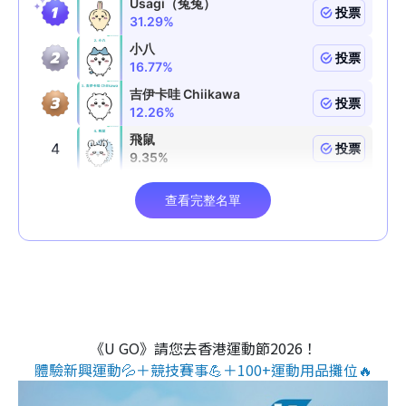
《U GO》請您去香港運動節2026！
體驗新興運動💦＋競技賽事💪＋100+運動用品攤位🔥