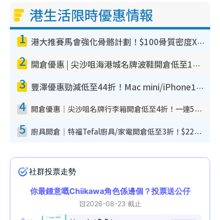
港生活限時優惠情報
1
港大推賽馬會強化骨骼計劃！$100骨質密度X光檢查 完成免費運動訓練送超市禮券！附參加資格
2
開倉優惠 | 尖沙咀海港城名牌波鞋開倉低至1折！On鞋$899起／Joy&Peace鞋履$98起
3
豐澤優惠勁減低至44折！Mac mini/iPhone17Pro大減價！廚房家電$220起
4
開倉優惠｜尖沙咀名牌行李箱開倉低至4折！一連5日 American Tourister/ace./Hallmark $200起！
5
廚具開倉｜特福Tefal廚具/家電開倉低至3折！$220起買平底鍋/炒鑊/湯煲！電飯煲/吸塵機/燙斗$418起