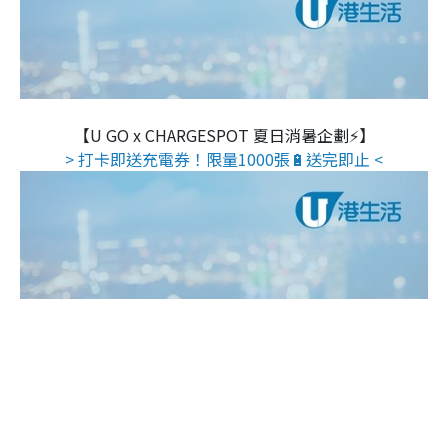
【U GO x CHARGESPOT 夏日消暑企劃⚡】
> 打卡即送充電券！限量1000張🔋送完即止 <