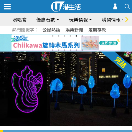
演唱會
優惠著數
玩樂情報
購物情報
熱門關鍵字：
公屋熱話
娛樂新聞
定期存款