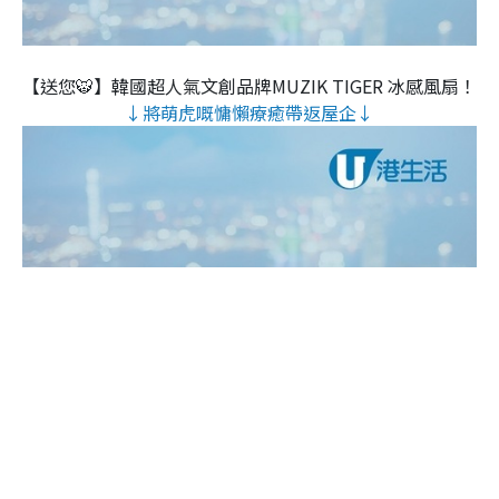
【送您🐯】韓國超人氣文創品牌MUZIK TIGER 冰感風扇！
↓將萌虎嘅慵懶療癒帶返屋企↓