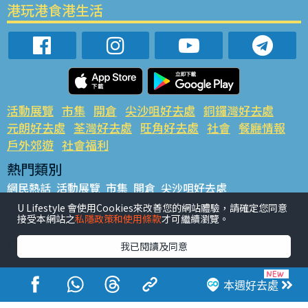
港玩港食港生活
活動展覽
市集
開倉
尖沙咀好去處
銅鑼灣好去處
元朗好去處
荃灣好去處
旺角好去處
社會
餐廳情報
戶外郊遊
社會福利
熱門類別
網民熱話
活動展覽
市集
開倉
尖沙咀好去處
銅鑼灣好去處
元朗好去處
荃灣好去處
旺角好去處
社會
U Lifestyle 會使用Cookies來改善您的網站體驗，請確定您同意
接受本網站之
私隱政策和使用條款
才可繼續瀏覽。
餐廳情報
戶外郊遊
熱門標籤
我已閱讀及同意
#UGO搵好去處
#人氣活動推介
#美食社群熱話
#親子玩樂好去處
#ULifestyle應用程式
#限時搶
本週好去處
#UJetso禮物放送
#ULifestyle商戶中心
#著數
#網絡熱話