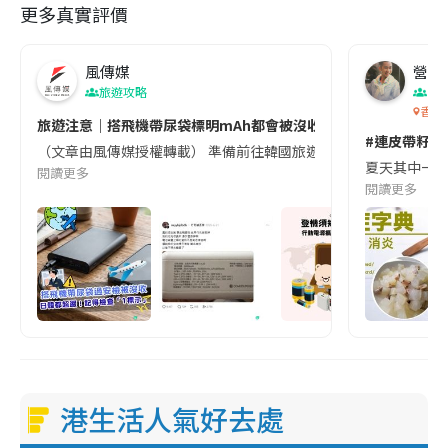
更多真實評價
風傳媒
營養教
旅遊攻略
生
香港
旅遊注意｜搭飛機帶尿袋標明mAh都會被沒收😱出發前切記檢查「1
#連皮帶籽都
（文章由風傳媒授權轉載） 準備前往韓國旅遊的民眾，近期要特別留
夏天其中一種時
閱讀更多
閱讀更多
港生活人氣好去處