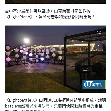
當中不少展品仲可以互動，由荷蘭藝術家創作的
《LightPiano》，彈琴時音樂和光影會同時出現！
《Lightbattle X》由兩道LED拱門和4部單車組成，話明
battle當然可以來場決鬥，只要鬥快踩動踏板將光束推