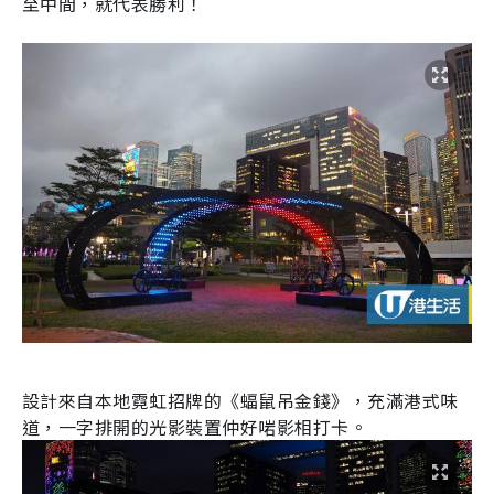
至中間，就代表勝利！
設計來自本地霓虹招牌的《蝠鼠吊金錢》，充滿港式味
道，一字排開的光影裝置仲好啱影相打卡。