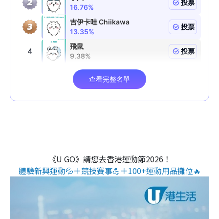
《U GO》請您去香港運動節2026！
體驗新興運動💦＋競技賽事💪＋100+運動用品攤位🔥