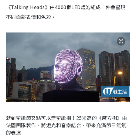
《
Talking Heads
》由
4000
個
LED
燈泡組成，仲會呈現
不同面部表情和色彩。
就到聖誕節又點可以無聖誕樹！25米高的《魔方樹》由
法國團隊製作，將燈光和音樂結合，帶來充滿節日氣氛
的表演。