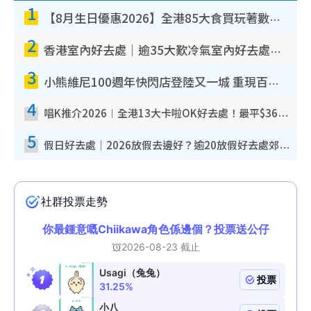
1
【8月生日優惠2026】全港85大食買玩著數攻略 自助餐/火鍋放題同行免費＋誠品/DONKI送現金券
2
香港室內好去處｜逾35大歎冷氣室內好去處推介 室內活動免費避雨無懼落雨
3
小熊維尼100週年快閃店登陸又一城 重現百畝森林經典場景／獨家限定盲盒登場／專屬DIY香水
4
唱K推介2026︱全港13大卡啦OK好去處！最平$36起 日文K都有！(附地址+收費詳情)
5
假日好去處｜2026放假去邊好？逾20放假好去處郊外/秘景 休閒半日或一日遊