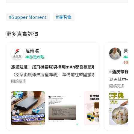
Supper Moment
演唱會
更多真實評價
風傳媒
營養教
旅遊攻略
生
香港
旅遊注意｜搭飛機帶尿袋標明mAh都會被沒收😱出發前切記檢查「1
#連皮帶籽都
（文章由風傳媒授權轉載） 準備前往韓國旅遊的民眾，近期要特別留
夏天其中一種時
閱讀更多
閱讀更多