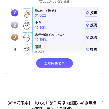
【新會員限定】《U GO》請你睇👹《蠟筆小新劇場版：千
奇百怪！我的妖怪假期》！