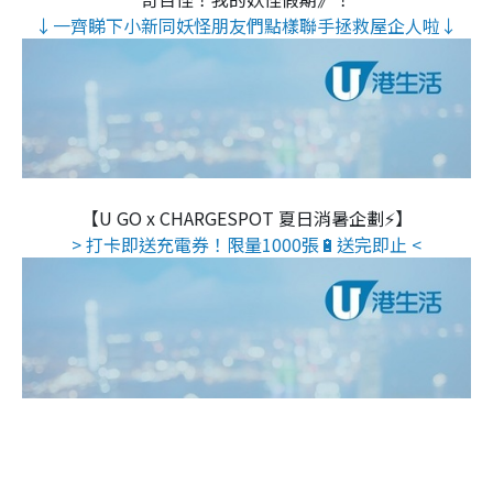
↓一齊睇下小新同妖怪朋友們點樣聯手拯救屋企人啦↓
【U GO x CHARGESPOT 夏日消暑企劃⚡】
> 打卡即送充電券！限量1000張🔋送完即止 <