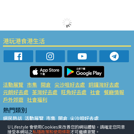
港玩港食港生活
活動展覽
市集
開倉
尖沙咀好去處
銅鑼灣好去處
元朗好去處
荃灣好去處
旺角好去處
社會
餐廳情報
戶外郊遊
社會福利
熱門類別
網民熱話
活動展覽
市集
開倉
尖沙咀好去處
銅鑼灣好去處
元朗好去處
荃灣好去處
旺角好去處
社會
U Lifestyle 會使用Cookies來改善您的網站體驗，請確定您同意
接受本網站之
私隱政策和使用條款
才可繼續瀏覽。
餐廳情報
戶外郊遊