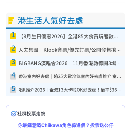
港生活人氣好去處
1
【8月生日優惠2026】全港85大食買玩著數攻略 自助餐/火鍋放題同行免費＋誠品/DONKI送現金券
2
人夫集團｜Klook套票/優先訂票/公開發售搶飛攻略！附票價.購票連結.場地座位表
3
BIGBANG演唱會2026｜11月香港啟德開3場！實名制VIP申請、優先購票攻略
4
香港室內好去處｜逾35大歎冷氣室內好去處推介 室內活動免費避雨無懼落雨
5
唱K推介2026︱全港13大卡啦OK好去處！最平$36起 日文K都有！(附地址+收費詳情)