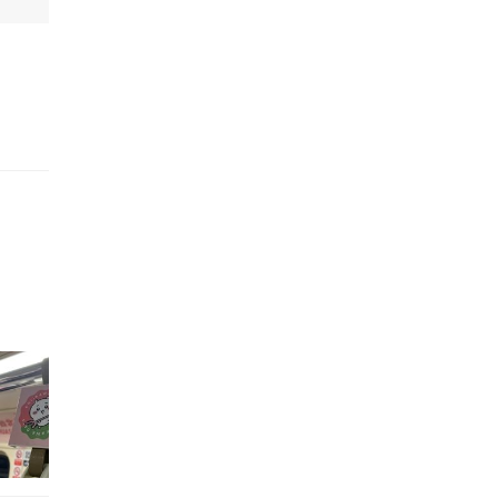
的職員,但其實暗地裡是負責處決逃過法網罪犯的阻擊手｡ 劇情從柳寶娜結束