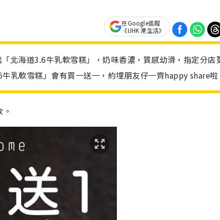
在Google追蹤
《UHK 港生活》
乳製作出「北海道3.6牛乳軟雪糕」，奶味香濃，質感幼滑，指定分店
6牛乳軟雪糕」會有買一送一，約埋朋友仔一齊happy share啦
飲。