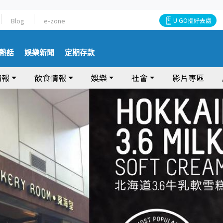
Blog
e-zone
U GO搵好去處
熱話
娛樂新聞
定期存款
情報
飲食情報
娛樂
社會
影片專區