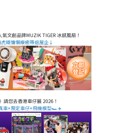
氣文創品牌MUZIK TIGER 冰感風扇！
萌虎嘅慵懶療癒帶返屋企↓
O》請您去香港車仔展 2026！
真車+限定車仔+飛機模型🏎️✈️