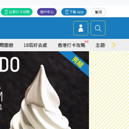
社群打卡攻略
商戶中心
下載 App
繁
简
周圍遊
18區好去處
香港打卡攻略
主題特集