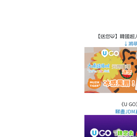
【送您🐯】韓國超人
↓將
《U G
睇盡JDM