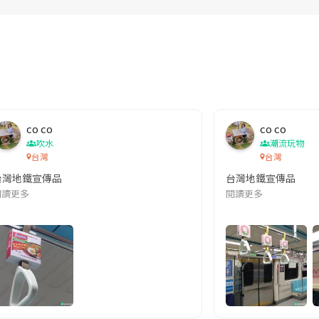
co co
co co
吹水
潮流玩物
台灣
台灣
台灣地鐵宣傳品
台灣地鐵宣傳品
本改編自同名網絡漫畫,故事主軸圍繞女主角柳寶娜 —— 表面上是一間公司
閱讀更多
閱讀更多