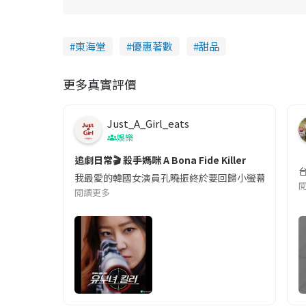
東海堂
優惠著數
甜品
更多真實評價
Just_A_Girl_eats
娛樂
追劇日常🎬 殺手媽咪 A Bona Fide Killer
我最愛的韓國女演員孔曉振終於要回歸小螢幕啦!這次的劇
閱讀更多