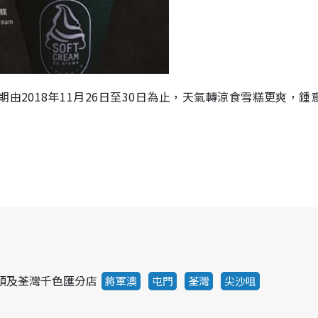
由2018年11月26日至30日為止，天氣轉涼食雪糕更爽，鍾
頭及荃灣千色匯分店
將軍澳
屯門
荃灣
尖沙咀