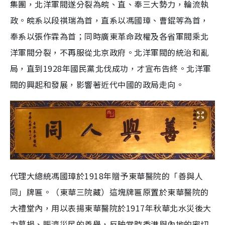
集團，北洋軍閥遂分裂為皖、直、奉三大勢力，輪流執
政。皖系以段祺瑞為首，直系以馮國璋、曹錕等為首，
奉系以張作霖為首；同時廣東革命政權及各省軍閥乘北
洋軍閥分裂，不再服從北京政府。北洋軍閥的統治和亂
局，直到1928年國民黨北伐成功，才宣布告終。北洋軍
閥的興起和發展，影響著近代中國的政局走向。
代理大總統馮國璋於1918年贈予東華醫院的「善與人
同」牌匾。（東華三院藏）這塊牌匾原置於東華醫院的
大禮堂內，用以表揚東華醫院於1917年秋華北水災後大
力募捐、賑濟災民的善舉，反映當時香港與內地的密切