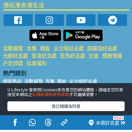
港玩港食港生活
活動展覽
市集
開倉
尖沙咀好去處
銅鑼灣好去處
元朗好去處
荃灣好去處
旺角好去處
社會
餐廳情報
戶外郊遊
社會福利
熱門類別
網民熱話
活動展覽
市集
開倉
尖沙咀好去處
銅鑼灣好去處
元朗好去處
荃灣好去處
旺角好去處
社會
U Lifestyle 會使用Cookies來改善您的網站體驗，請確定您同意
接受本網站之
私隱政策和使用條款
才可繼續瀏覽。
餐廳情報
戶外郊遊
熱門標籤
我已閱讀及同意
#UGO搵好去處
#人氣活動推介
#美食社群熱話
#親子玩樂好去處
#ULifestyle應用程式
#限時搶
本週好去處
#UJetso禮物放送
#ULifestyle商戶中心
#著數
#網絡熱話