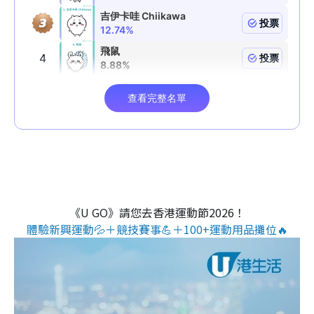
《U GO》請您去香港運動節2026！
體驗新興運動💦＋競技賽事💪＋100+運動用品攤位🔥