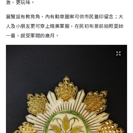
激、更玩味。
展覽設有教育角，內有勳章圖案可供市民蓋印留念；大
人及小朋友更可穿上精美軍服，在民初布景前拍照耍帥
一番，感受軍閥的歲月。