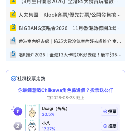
【8月生日優惠2026】全港85大食買玩著數攻略 自助餐/火鍋放題同行免費＋誠品/DONKI送現金券
2
人夫集團｜Klook套票/優先訂票/公開發售搶飛攻略！附票價.購票連結.場地座位表
3
BIGBANG演唱會2026｜11月香港啟德開3場！實名制VIP申請、優先購票攻略
4
香港室內好去處｜逾35大歎冷氣室內好去處推介 室內活動免費避雨無懼落雨
5
唱K推介2026︱全港13大卡啦OK好去處！最平$36起 日文K都有！(附地址+收費詳情)