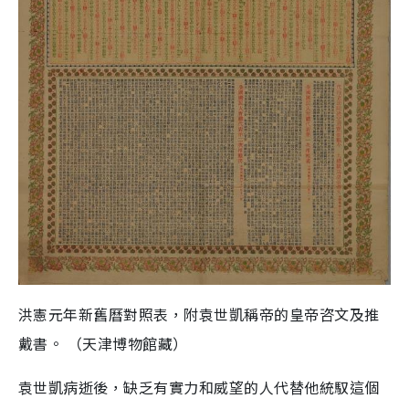
洪憲元年新舊曆對照表，附袁世凱稱帝的皇帝咨文及推
戴書。 （天津博物館藏）
袁世凱病逝後，缺乏有實力和威望的人代替他統馭這個