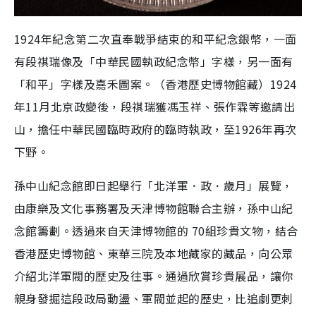
1924年紀念第二次直奉戰爭結束的和平紀念銀幣，一面
有段祺瑞像及「中華民國執政紀念幣」字樣，另一面有
「和平」字樣及嘉禾圖案。（香港歷史博物館藏）1924
年11月北京政變後，段祺瑞獲馮玉祥、張作霖等邀請出
山，擔任中華民國臨時政府的臨時執政，至1926年再次
下野。
孫中山紀念館即日起舉行「北洋軍．政．歲月」展覽，
由康樂及文化事務署及天津博物館聯合主辦，孫中山紀
念館籌劃。透過來自天津博物館的 70組珍貴文物，結合
香港歷史博物館、東華三院及本地藏家的藏品，向公眾
介紹北洋軍閥的歷史及往事。通過欣賞珍貴展品，讓你
親身發掘這段政局動盪、軍閥並起的歷史，比追劇更刺