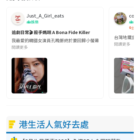
Just_A_Girl_eats
co c
娛樂
吹
台灣
追劇日常🎬 殺手媽咪 A Bona Fide Killer
台灣地鐵宣
我最愛的韓國女演員孔曉振終於要回歸小螢幕啦!這次的劇本改編自同名
閱讀更多
閱讀更多
港生活人氣好去處
1