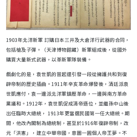
1903年北洋新軍 訂購日本三井及大倉洋行武器的合同，
包括槍及子彈。（天津博物館藏）新軍組成後，從國外
購買大量新式武器，以革新軍隊裝備。
戲劇化的是，袁世凱的冒起還引發一段從擁護共和到復
辟帝制的歷史插曲。1911年辛亥革命爆發後，清廷派袁
世凱應付，袁一邊派北洋軍鎮壓革命，一邊與南方革命
黨議和。1912年，袁世凱促成清帝遜位，並繼孫中山後
出任臨時大總統， 1913年更當選民國第一任大總統。期
間，他改內閣制為總統制，甚至於1916年復辟帝制，改
元「洪憲」，建立中華帝國，意圖一圓個人帝王夢。不