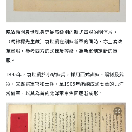
晚清時期袁世凱身穿最高級別的新式軍服的明信片。
（馮錦標先生藏）袁世凱在訓練新軍的同時，亦上奏改
革軍服，參考西方的式樣及等級，為新軍制定新的軍
服。
1895年，袁世凱於小站練兵，採用西式訓練、編制及武
器，又嚴選軍官和士兵，至1905年編練成逾七萬的北洋
常備軍，以其為首的北洋軍事集團逐漸成形。