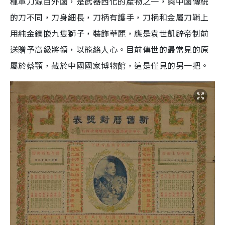
種軍刀源自外國，是武器西化的產物之一，與中國傳統
的刀不同，刀身細長，刀柄有護手，刀柄和金屬刀鞘上
用純金鑲嵌九隻獅子，裝飾華麗，應是袁世凱辟帝制前
送贈予高級將領，以籠絡人心。目前傳世的最常見的原
屬於蔡顎，藏於中國國家博物館，這是僅見的另一把。