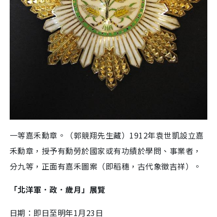
一等嘉禾勳章。（郭競翔先生藏）1912年袁世凱設立嘉
禾勳章，授予有勳勞於國家或有功績於學問、事業者，
分九等，正面有嘉禾圖案（即稻穗，古代象徵吉祥）。
「北洋軍．政．歲月」展覽
日期：即日至明年1月23日